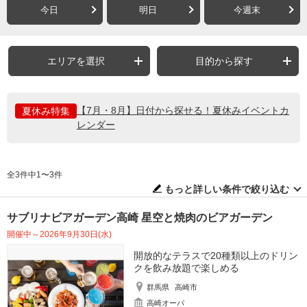
今日
明日
今週末
エリアを選択
目的から探す
【7月・8月】日付から探せる！夏休みイベントカ
夏休み特集
レンダー
全3件中1〜3件
もっと詳しい条件で絞り込む
サブリナビアガーデン高崎 星空と焼肉のビアガーデン
開催中～2026年9月30日(水)
開放的なテラスで20種類以上のドリン
クを飲み放題で楽しめる
群馬県
高崎市
高崎オーパ