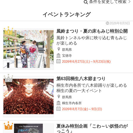
条件を変更して検索
イベントランキング
2026年8月9日
風鈴まつり・夏の床もみじ特別公開
風鈴トンネルや床に映り込む青もみじ
が楽しめる
群馬県
宝徳寺
2026年6月27日(土)～9月23日(祝)
第63回桐生八木節まつり
桐生市内各所で八木節踊りが楽しめる
桐生の夏の一大イベント
群馬県
桐生市内各所
2026年8月7日(金)～9日(日)
夏休み特別企画「こわ～い妖怪のが
っこう」