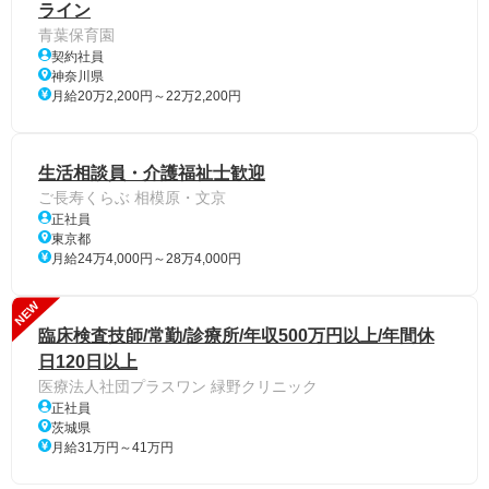
ライン
青葉保育園
契約社員
神奈川県
月給20万2,200円～22万2,200円
生活相談員・介護福祉士歓迎
ご長寿くらぶ 相模原・文京
正社員
東京都
月給24万4,000円～28万4,000円
NEW
臨床検査技師/常勤/診療所/年収500万円以上/年間休
日120日以上
医療法人社団プラスワン 緑野クリニック
正社員
茨城県
月給31万円～41万円