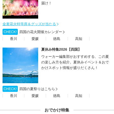
届け！
金麦花火特等席＆グッズが当たる
CHECK!
四国の花火開催カレンダー
香川
愛媛
徳島
高知
夏休み特集2026【四国】
ウォーカー編集部がおすすめする、この夏
の楽しみ方を紹介。夏休みイベント＆おで
かけスポット情報が盛りだくさん！
CHECK!
四国の夏祭りはこちら
香川
愛媛
徳島
高知
おでかけ特集