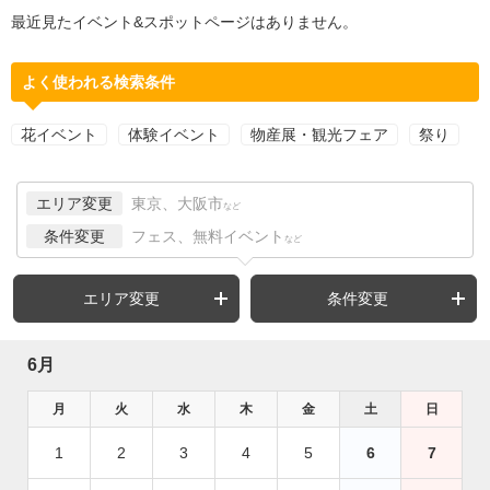
最近見たイベント&スポットページはありません。
よく使われる検索条件
花イベント
体験イベント
物産展・観光フェア
祭り
エリア変更
東京、大阪市
など
条件変更
フェス、無料イベント
など
エリア変更
条件変更
6月
月
火
水
木
金
土
日
1
2
3
4
5
6
7