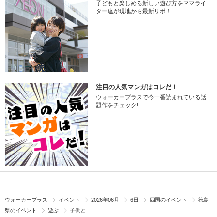
子どもと楽しめる新しい遊び方をママライ
ター達が現地から最新リポ！
注目の人気マンガはコレだ！
ウォーカープラスで今一番読まれている話
題作をチェック!!
ウォーカープラス
イベント
2026年06月
6日
四国のイベント
徳島
県のイベント
遊ぶ
子供と