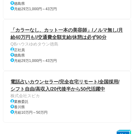
徳島県
月給29万1,000円～43万円
「カラーなし、カット一本の美容師」/ノルマ無し/月
給40万円も!/交通費全額支給/休憩は必ず90分
QBハウスゆめタウン徳島
正社員
徳島県
月給29万1,000円～43万円
電話占いカウンセラー/完全在宅リモート/全国採用/
シフト自由/高収入/20代後半から50代活躍中
株式会社スピカ
業務委託
香川県
月給10万円～50万円