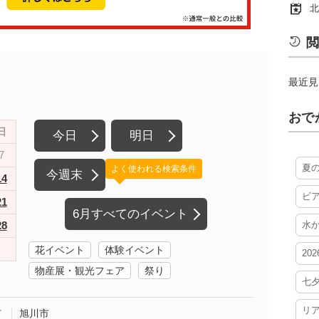
北
閲
最近見
おで
日
今日
明日
7
夏
よく使われる検索条件
今週末
14
ビ
21
6月すべてのイベント
28
水
花イベント
体験イベント
20
物産展・観光フェア
祭り
七
リ
市
旭川市