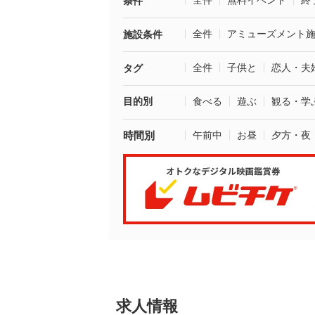
全件
無料イベント
終
条件
全件
アミューズメント
施設条件
全件
子供と
恋人・夫
タグ
目的別
食べる
遊ぶ
観る・学
時間別
午前中
お昼
夕方・夜
求人情報