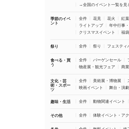
→全国のイベント一覧を見
全件
花見
花火
紅
季節のイベ
ント
ライトアップ
年中行事
クリスマスイベント
福
全件
祭り
フェスティ
祭り
全件
バーゲンセール
食べる・買
う
物産展・観光フェア
商
全件
美術展・博物展
文化・芸
術・スポー
映画イベント
舞台・演
ツ
全件
動物関連イベント
趣味・生活
全件
体験イベント・ア
その他