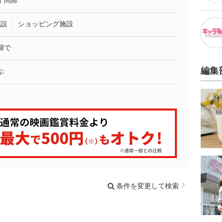
了間際
施設
ショッピング施設
婦で
編集
ぶ
条件を変更して検索