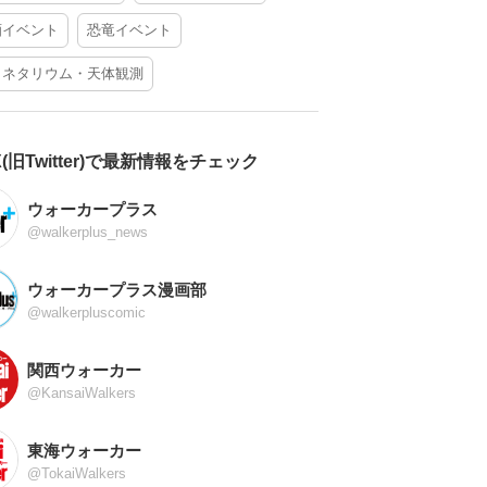
酒イベント
恐竜イベント
ラネタリウム・天体観測
X(旧Twitter)で最新情報をチェック
ウォーカープラス
@walkerplus_news
ウォーカープラス漫画部
@walkerpluscomic
関西ウォーカー
@KansaiWalkers
東海ウォーカー
@TokaiWalkers