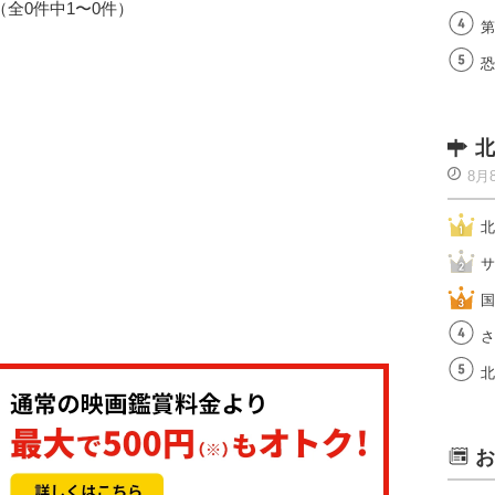
1（全0件中1〜0件）
第
恐
北
8月
北
サ
国
さ
北
お