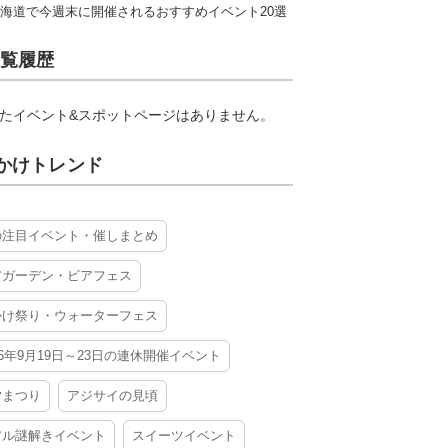
海道で今週末に開催されるおすすめイベント20選
覧履歴
たイベント&スポットページはありません。
かけトレンド
の注目イベント・催しまとめ
アガーデン・ビアフェス
かけ祭り・ウォーターフェス
26年9月19日～23日の連休開催イベント
夕まつり
アジサイの見頃
アル謎解きイベント
スイーツイベント