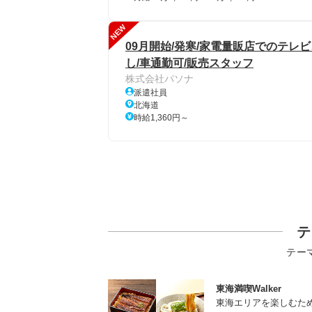
NEW
09月開始/発寒/家電量販店でのテレ
し/車通勤可/販売スタッフ
株式会社パソナ
派遣社員
北海道
時給1,360円～
テ
テー
東海満喫Walker
東海エリアを楽しむた