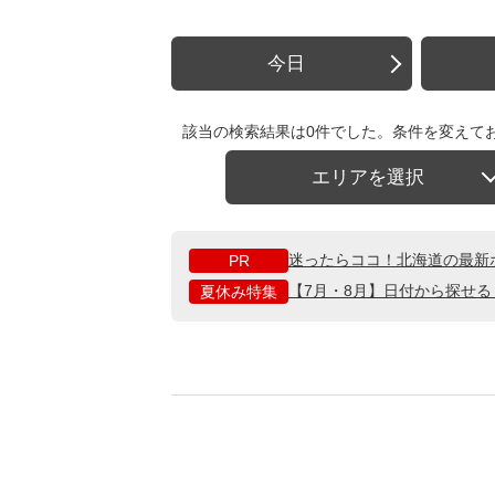
今日
該当の検索結果は0件でした。条件を変えて
エリアを選択
迷ったらココ！北海道の最新
PR
【7月・8月】日付から探せ
夏休み特集