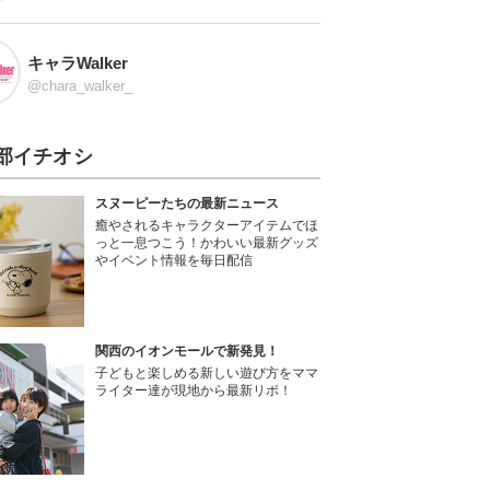
キャラWalker
@chara_walker_
部イチオシ
スヌーピーたちの最新ニュース
癒やされるキャラクターアイテムでほ
っと一息つこう！かわいい最新グッズ
やイベント情報を毎日配信
関西のイオンモールで新発見！
子どもと楽しめる新しい遊び方をママ
ライター達が現地から最新リポ！