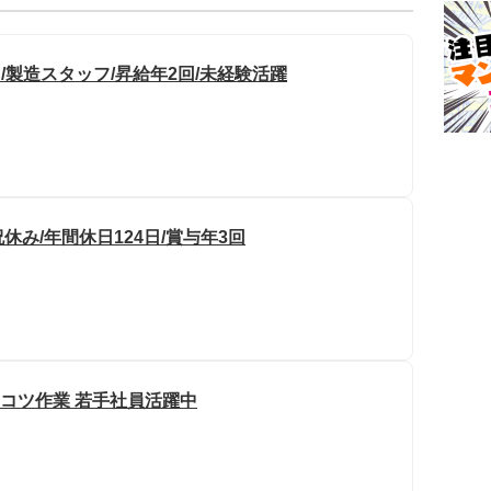
/製造スタッフ/昇給年2回/未経験活躍
休み/年間休日124日/賞与年3回
ツコツ作業 若手社員活躍中