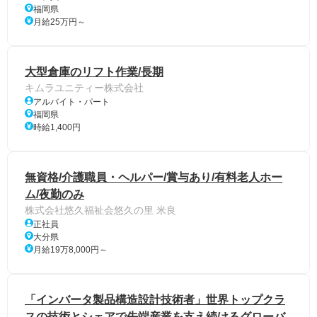
福岡県
月給25万円～
大型倉庫のリフト作業/長期
キムラユニティー株式会社
アルバイト・パート
福岡県
時給1,400円
無資格/介護職員・ヘルパー/賞与あり/有料老人ホー
ム/夜勤のみ
株式会社悠久福祉会悠久の里 米良
正社員
大分県
月給19万8,000円～
「インバータ製品構造設計技術者」世界トップクラ
スの技術とシェアで先端産業を支え続けるグローバ