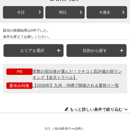
今日
明日
今週末
該当の検索結果は0件でした。
条件を変えてお探しください。
エリアを選択
目的から探す
実際の宿泊者が選んだ！クチコミ高評価の宿ラン
PR
キング【楽天トラベル】
【2026年】九州・沖縄で開催される夏祭り一覧
夏休み特集
もっと詳しい条件で絞り込む
1/1
（全0件中1〜0件）