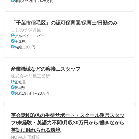
年収375万円～425万円
「千葉市稲毛区」の認可保育園/保育士/日勤のみ
ししの子保育園
アルバイト・パート
千葉県
時給1,200円
産業機械などの溶接工スタッフ
株式会社前島工業所
正社員
茨城県
月給19万円～23万円
英会話NOVAの生徒サポート・スクール運営スタッ
フ/未経験・英語力不問/月収30万円から/働きながら
英語に触れられる環境
NOVA人形町校