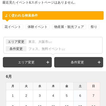
最近見たイベント&スポットページはありません。
よく使われる検索条件
花イベント
体験イベント
物産展・観光フェア
祭り
エリア変更
東京、大阪市
など
条件変更
フェス、無料イベント
など
エリア変更
条件変更
6月
月
火
水
木
金
土
日
1
2
3
4
5
6
7