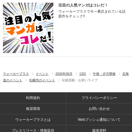
注目の人気マンガはコレだ！
ウォーカープラスで今一番読まれている話
題作をチェック!!
ウォーカープラス
イベント
2026年06月
13日
午後・夕方開催
北海
道のイベント
札幌市のイベント
伝統芸能・お笑いライブ
利用規約
プライバシーポリシー
推奨環境
お問い合わせ
ウォーカープラスとは
Webプッシュ通知について
プレスリリース・情報提供
媒体資料