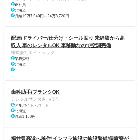
正社員
北海道
月給19万7,940円～24万8,720円
配達/ドライバー/仕分け・シール貼り 未経験から高
収入 車のレンタルOK 車移動なので空調完備
株式会社エイトラック
業務委託
北海道
歯科助手/ブランクOK
デンタルサンタさっぽろ
アルバイト・パート
北海道
時給1,150円
福井県高浜へ移住!インフラ施設の施設警備/個室寮が