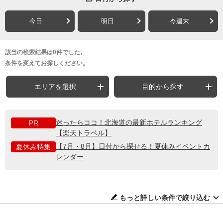
今日
明日
今週末
該当の検索結果は0件でした。
条件を変えてお探しください。
エリアを選択
目的から探す
迷ったらココ！北海道の最新ホテルランキング
PR
【楽天トラベル】
【7月・8月】日付から探せる！夏休みイベントカ
夏休み特集
レンダー
もっと詳しい条件で絞り込む