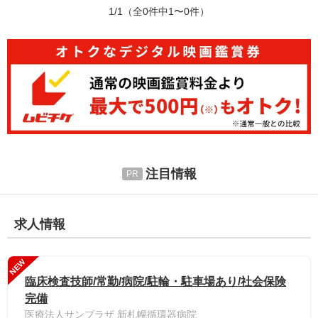
1/1
（全0件中1〜0件）
注目情報
求人情報
NEW
臨床検査技師/常勤/病院/駐輪・駐車場あり/社会保険
完備
医療法人サンプラザ 新札幌循環器病院