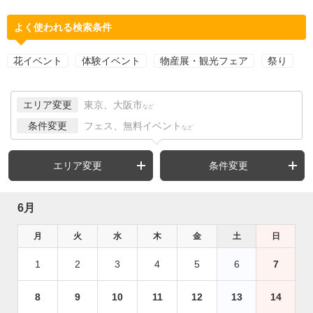
よく使われる検索条件
花イベント
体験イベント
物産展・観光フェア
祭り
エリア変更
東京、大阪市
など
条件変更
フェス、無料イベント
など
エリア変更
条件変更
6月
月
火
水
木
金
土
日
1
2
3
4
5
6
7
8
9
10
11
12
13
14