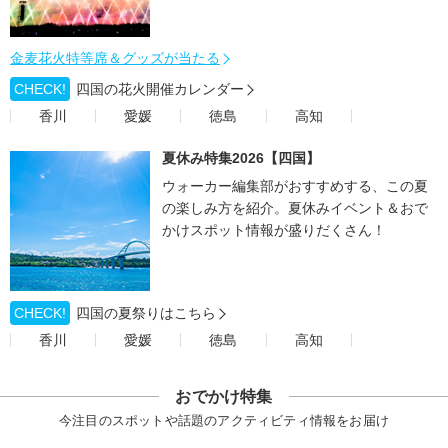
金麦花火特等席＆グッズが当たる
CHECK!
四国の花火開催カレンダー
香川
愛媛
徳島
高知
夏休み特集2026【四国】
ウォーカー編集部がおすすめする、この夏
の楽しみ方を紹介。夏休みイベント＆おで
かけスポット情報が盛りだくさん！
CHECK!
四国の夏祭りはこちら
香川
愛媛
徳島
高知
おでかけ特集
今注目のスポットや話題のアクティビティ情報をお届け