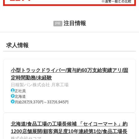
注目情報
求人情報
小型トラックドライバー/賞与約60万支給実績アリ/固
定時間勤務/未経験
日糧製パン株式会社 月寒工場
正社員
北海道
月給28万9,370円～33万6,945円
北海道/食品工場の工場長候補 「セイコーマート」約
1200店舗展開/顧客満足度10年連続第1位/食品工場長
株式会社セコマ