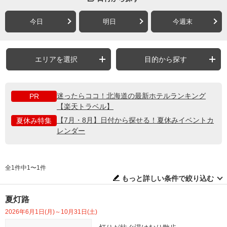
今日
明日
今週末
エリアを選択
目的から探す
迷ったらココ！北海道の最新ホテルランキング
PR
【楽天トラベル】
【7月・8月】日付から探せる！夏休みイベントカ
夏休み特集
レンダー
全1件中1〜1件
もっと詳しい条件で絞り込む
夏灯路
2026年6月1日(月)～10月31日(土)