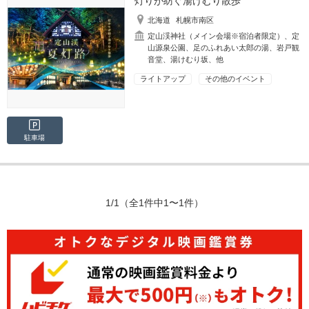
灯りが紡ぐ湯けむり散歩
北海道
札幌市南区
定山渓神社（メイン会場※宿泊者限定）、定
山源泉公園、足のふれあい太郎の湯、岩戸観
音堂、湯けむり坂、他
ライトアップ
その他のイベント
駐車場
1/1
（全1件中1〜1件）