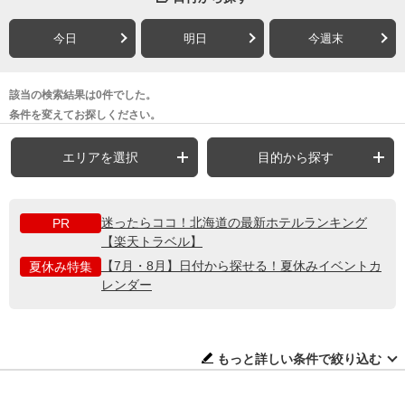
今日
明日
今週末
該当の検索結果は0件でした。
条件を変えてお探しください。
エリアを選択
目的から探す
迷ったらココ！北海道の最新ホテルランキング
PR
【楽天トラベル】
【7月・8月】日付から探せる！夏休みイベントカ
夏休み特集
レンダー
もっと詳しい条件で絞り込む