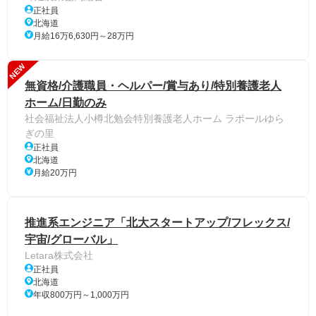
正社員
北海道
月給16万6,630円～28万円
NEW
無資格/介護職員・ヘルパー/賞与あり/特別養護老人
ホーム/日勤のみ
社会福祉法人小樽北勉会特別養護老人ホーム ラポールゆら
ぎの里
正社員
北海道
月給20万円
推進系エンジニア「北大スタートアップ/フレックス/
宇宙/グローバル」
Letara株式会社
正社員
北海道
年収800万円～1,000万円