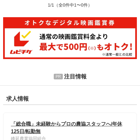
1/1
（全0件中1〜0件）
注目情報
求人情報
「総合職」未経験からプロの農協スタッフへ/年休
125日/転勤無
峰延農業協同組合