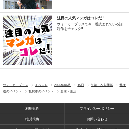
注目の人気マンガはコレだ！
ウォーカープラスで今一番読まれている話
題作をチェック!!
ウォーカープラス
イベント
2026年06月
15日
午後・夕方開催
北海
道のイベント
札幌市のイベント
趣味・生活
利用規約
プライバシーポリシー
推奨環境
お問い合わせ