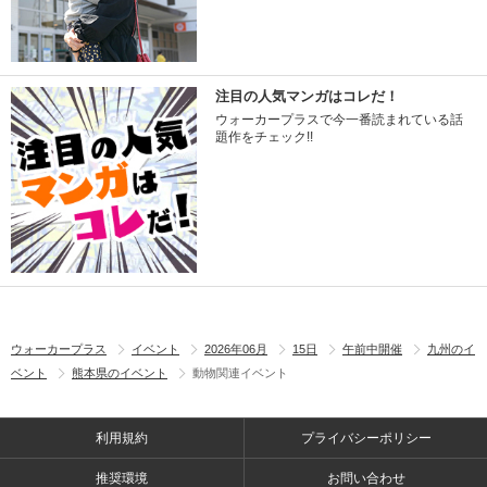
注目の人気マンガはコレだ！
ウォーカープラスで今一番読まれている話
題作をチェック!!
ウォーカープラス
イベント
2026年06月
15日
午前中開催
九州のイ
ベント
熊本県のイベント
動物関連イベント
利用規約
プライバシーポリシー
推奨環境
お問い合わせ