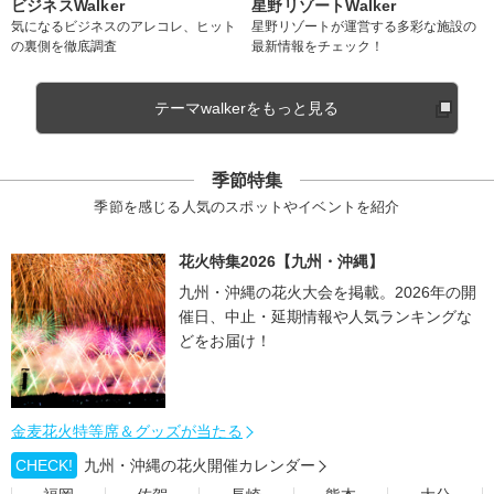
ビジネスWalker
星野リゾートWalker
気になるビジネスのアレコレ、ヒット
星野リゾートが運営する多彩な施設の
の裏側を徹底調査
最新情報をチェック！
テーマwalkerをもっと見る
季節特集
季節を感じる人気のスポットやイベントを紹介
花火特集2026【九州・沖縄】
九州・沖縄の花火大会を掲載。2026年の開
催日、中止・延期情報や人気ランキングな
どをお届け！
金麦花火特等席＆グッズが当たる
CHECK!
九州・沖縄の花火開催カレンダー