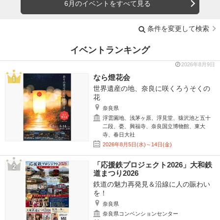
6月のイベントをすべて見る
条件を変更して検索
イベントランキング
2026年8月9日
なら燈花会
世界遺産の地、奈良に咲くろうそくの
花
奈良県
浮雲園地、浅茅ヶ原、浮見堂、猿沢池と五十
二段、甍、興福寺、奈良国立博物館、東大
寺、春日大社
2026年8月5日(水)～14日(金)
「応援鉄プロジェクト2026」大和鉄
道まつり2026
鉄道の魅力再発見＆沿線に人の賑わい
を！
奈良県
奈良県コンベンションセンター