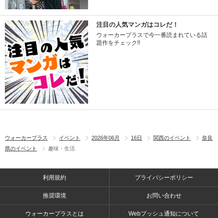
注目の人気マンガはコレだ！
ウォーカープラスで今一番読まれている話
題作をチェック!!
ウォーカープラス
イベント
2026年06月
16日
関西のイベント
奈良
県のイベント
趣味・生活
利用規約
プライバシーポリシー
推奨環境
お問い合わせ
ウォーカープラスとは
Webプッシュ通知について