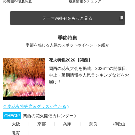
の裏側を徹底調査
最新情報をチェック！
テーマwalkerをもっと見る
季節特集
季節を感じる人気のスポットやイベントを紹介
花火特集2026【関西】
関西の花火大会を掲載。2026年の開催日、
中止・延期情報や人気ランキングなどをお
届け！
金麦花火特等席＆グッズが当たる
CHECK!
関西の花火開催カレンダー
大阪
京都
兵庫
奈良
和歌山
滋賀