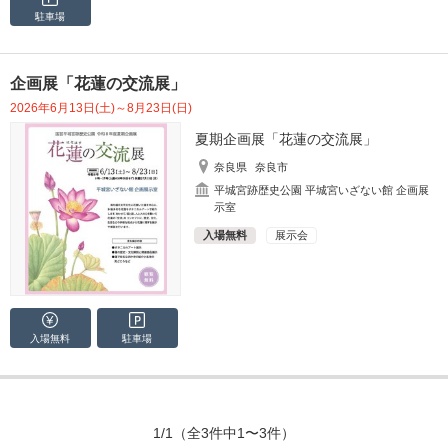
駐車場
企画展「花蓮の交流展」
2026年6月13日(土)～8月23日(日)
夏期企画展「花蓮の交流展」
奈良県
奈良市
平城宮跡歴史公園 平城宮いざない館 企画展
示室
入場無料
展示会
入場無料
駐車場
1/1
（全3件中1〜3件）