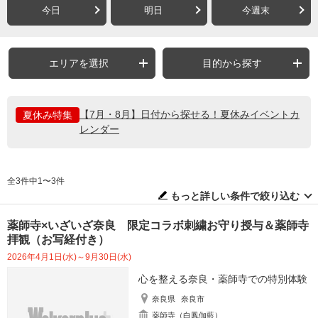
今日
明日
今週末
エリアを選択
目的から探す
【7月・8月】日付から探せる！夏休みイベントカ
夏休み特集
レンダー
全3件中1〜3件
もっと詳しい条件で絞り込む
薬師寺×いざいざ奈良 限定コラボ刺繍お守り授与＆薬師寺
拝観（お写経付き）
2026年4月1日(水)～9月30日(水)
心を整える奈良・薬師寺での特別体験
奈良県
奈良市
薬師寺（白鳳伽藍）