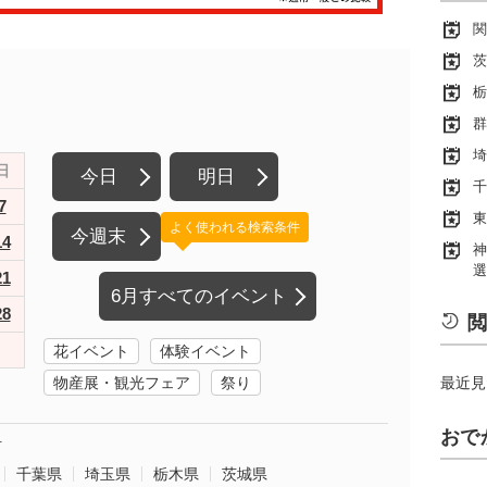
関
茨
栃
群
埼
日
今日
明日
千
7
東
よく使われる検索条件
今週末
14
神
選
21
6月すべてのイベント
28
閲
花イベント
体験イベント
物産展・観光フェア
祭り
最近見
おで
町
千葉県
埼玉県
栃木県
茨城県