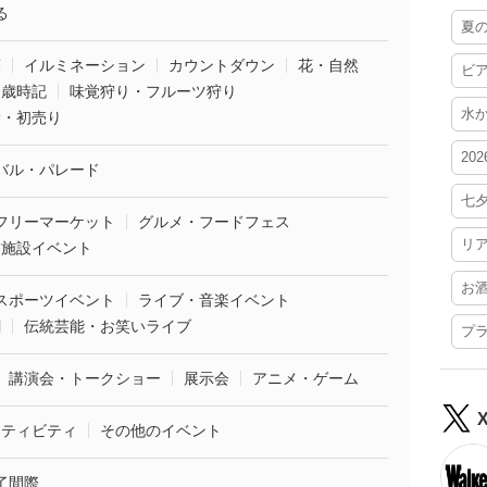
る
夏
葉
イルミネーション
カウントダウン
花・自然
ビ
・歳時記
味覚狩り・フルーツ狩り
水
袋・初売り
20
バル・パレード
七
フリーマーケット
グルメ・フードフェス
リ
業施設イベント
お
スポーツイベント
ライブ・音楽イベント
劇
伝統芸能・お笑いライブ
プ
講演会・トークショー
展示会
アニメ・ゲーム
クティビティ
その他のイベント
了間際