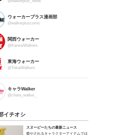
@walkerplus_news
ウォーカープラス漫画部
@walkerpluscomic
関西ウォーカー
@KansaiWalkers
東海ウォーカー
@TokaiWalkers
キャラWalker
@chara_walker_
部イチオシ
スヌーピーたちの最新ニュース
癒やされるキャラクターアイテムでほ