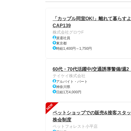
「カップル同室OK!」離れて暮らすよ
CAP139
株式会社グロウF
派遣社員
東京都
時給1,400円～1,750円
60代・70代活躍中/交通誘導警備/週
テイケイ株式会社
アルバイト・パート
神奈川県
日給1万4,000円
NEW
ペットショップでの販売&接客スタッ
株会制度
ペットフォレスト小平店