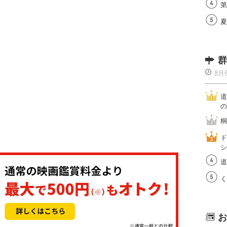
第
夏
群
8月
道
の
桐
ド
シ
道
く
お