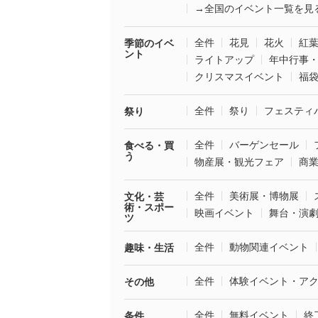
→全国のイベント一覧を見
全件
花見
花火
紅
季節のイベ
ント
ライトアップ
年中行事
クリスマスイベント
福
全件
祭り
フェスティ
祭り
全件
バーゲンセール
食べる・買
う
物産展・観光フェア
商
全件
美術展・博物展
文化・芸
術・スポー
映画イベント
舞台・演
ツ
全件
動物関連イベント
趣味・生活
全件
体験イベント・ア
その他
全件
無料イベント
終
条件