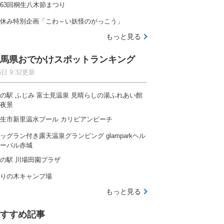
63回桐生八木節まつり
休み特別企画「こわ～い妖怪のがっこう」
もっと見る
馬県おでかけスポットランキング
6日 9:32更新
の駅 ふじみ 富士見温泉 見晴らしの湯ふれあい館
夜景
生市新里温水プール カリビアンビーチ
ッグラン付き露天温泉グランピング glamparkヘル
ーパル赤城
の駅 川場田園プラザ
りの木キャンプ場
もっと見る
すすめ記事