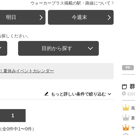
ウォーカープラス掲載の駅・路線について
明日
今週末
お探しください。
目的から探す
る！夏休みイベントカレンダー
群
もっと詳しい条件で絞り込む
8月
風
1
夏
サ
1（全0件中1〜0件）