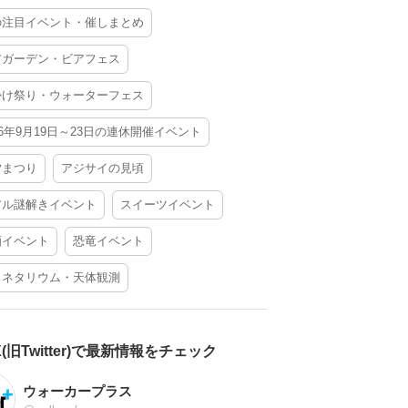
の注目イベント・催しまとめ
アガーデン・ビアフェス
かけ祭り・ウォーターフェス
26年9月19日～23日の連休開催イベント
夕まつり
アジサイの見頃
アル謎解きイベント
スイーツイベント
酒イベント
恐竜イベント
ラネタリウム・天体観測
X(旧Twitter)で最新情報をチェック
ウォーカープラス