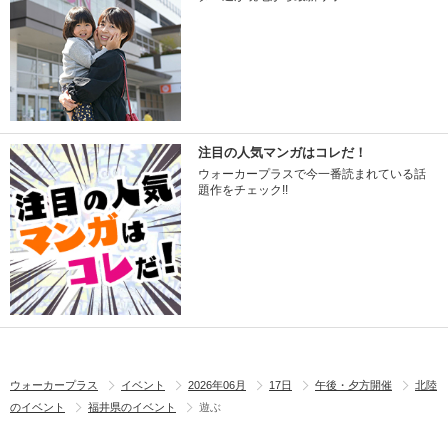
注目の人気マンガはコレだ！
ウォーカープラスで今一番読まれている話
題作をチェック!!
ウォーカープラス
イベント
2026年06月
17日
午後・夕方開催
北陸
のイベント
福井県のイベント
遊ぶ