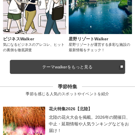
ビジネスWalker
星野リゾートWalker
気になるビジネスのアレコレ、ヒット
星野リゾートが運営する多彩な施設の
の裏側を徹底調査
最新情報をチェック！
テーマwalkerをもっと見る
季節特集
季節を感じる人気のスポットやイベントを紹介
花火特集2026【北陸】
北陸の花火大会を掲載。2026年の開催日、
中止・延期情報や人気ランキングなどをお
届け！