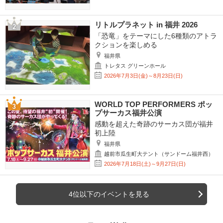
リトルプラネット in 福井 2026
「恐竜」をテーマにした6種類のアトラ
クションを楽しめる
福井県
トレタス グリーンホール
2026年7月3日(金)～8月23日(日)
WORLD TOP PERFORMERS ポッ
プサーカス福井公演
感動を超えた奇跡のサーカス団が福井
初上陸
福井県
越前市瓜生町大テント（サンドーム福井西）
2026年7月18日(土)～9月27日(日)
4位以下のイベントを見る