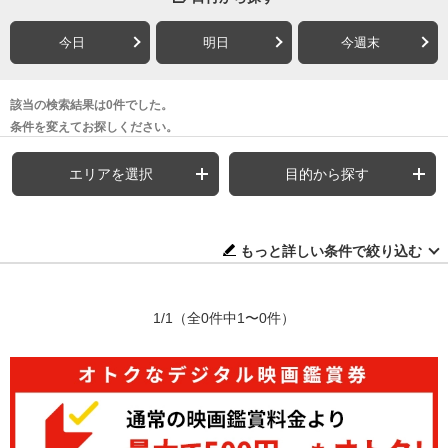
今日
明日
今週末
該当の検索結果は0件でした。
条件を変えてお探しください。
エリアを選択
目的から探す
もっと詳しい条件で絞り込む
1/1
（全0件中1〜0件）