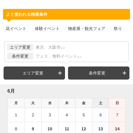
よく使われる検索条件
花イベント
体験イベント
物産展・観光フェア
祭り
エリア変更
東京、大阪市
など
条件変更
フェス、無料イベント
など
エリア変更
条件変更
6月
月
火
水
木
金
土
日
1
2
3
4
5
6
7
8
9
10
11
12
13
14