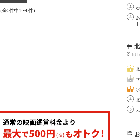
恐
1（全0件中1〜0件）
あ
ト
北
8月
北
サ
水
北
ふ
お