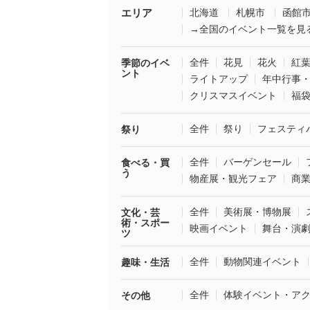
エリア
北海道
札幌市
函館
→全国のイベント一覧を見
全件
花見
花火
紅
季節のイベ
ント
ライトアップ
年中行事
クリスマスイベント
福
全件
祭り
フェスティ
祭り
全件
バーゲンセール
食べる・買
う
物産展・観光フェア
商
全件
美術展・博物展
文化・芸
術・スポー
映画イベント
舞台・演
ツ
全件
動物関連イベント
趣味・生活
全件
体験イベント・ア
その他