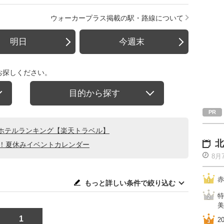
ウォーカープラス掲載の駅・路線について
明日
今週末
お探しください。
目的から探す
ホテルランキング【楽天トラベル】
北
る！夏休みイベントカレンダー
8月
赤
もっと詳しい条件で絞り込む
特
美
1
2