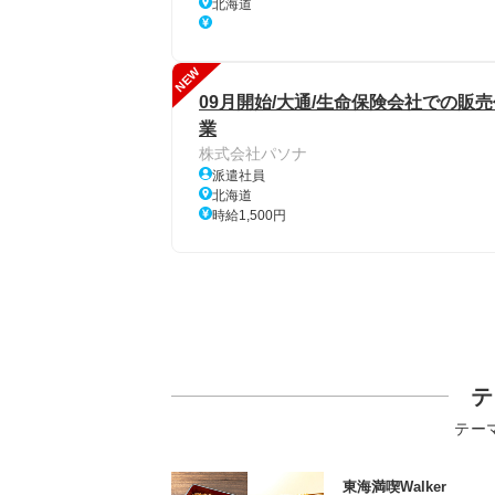
北海道
NEW
09月開始/大通/生命保険会社での販
業
株式会社パソナ
派遣社員
北海道
時給1,500円
テ
テー
東海満喫Walker