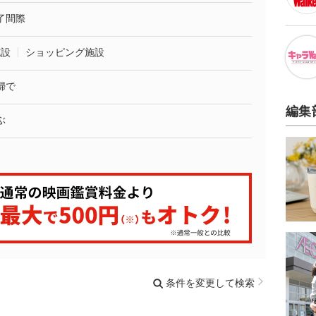
了間際
施設
ショッピング施設
婦で
編集
ぶ
条件を変更して検索