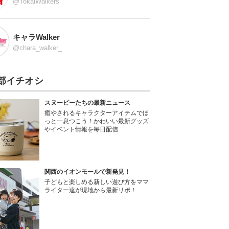
@TokaiWalkers
キャラWalker
@chara_walker_
部イチオシ
スヌーピーたちの最新ニュース
癒やされるキャラクターアイテムでほ
っと一息つこう！かわいい最新グッズ
やイベント情報を毎日配信
関西のイオンモールで新発見！
子どもと楽しめる新しい遊び方をママ
ライター達が現地から最新リポ！