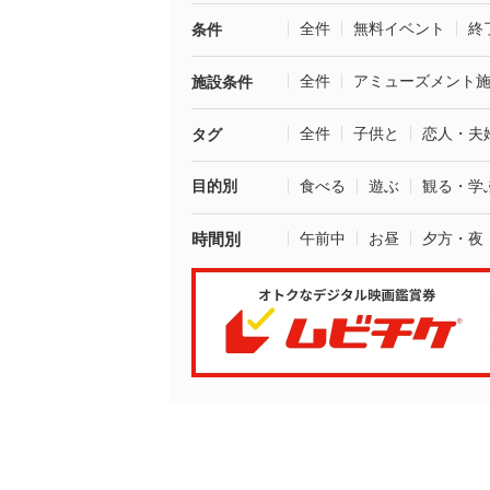
全件
無料イベント
終
条件
全件
アミューズメント
施設条件
全件
子供と
恋人・夫
タグ
目的別
食べる
遊ぶ
観る・学
時間別
午前中
お昼
夕方・夜