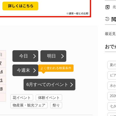
北
閲
最近見
おで
日
今日
明日
7
夏
よく使われる検索条件
今週末
14
ビ
21
6月すべてのイベント
水
28
20
花イベント
体験イベント
物産展・観光フェア
祭り
七