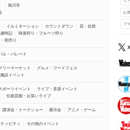
リ
市
旭川市
る
お
プ
葉
イルミネーション
カウントダウン
花・自然
・歳時記
味覚狩り・フルーツ狩り
袋・初売り
バル・パレード
フリーマーケット
グルメ・フードフェス
業施設イベント
スポーツイベント
ライブ・音楽イベント
劇
伝統芸能・お笑いライブ
講演会・トークショー
展示会
アニメ・ゲーム
クティビティ
その他のイベント