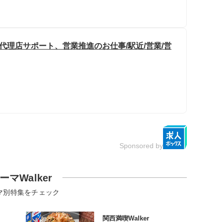
売代理店サポート、営業推進のお仕事/駅近/営業/営
Sponsored by
ーマWalker
マ別特集をチェック
関西満喫Walker