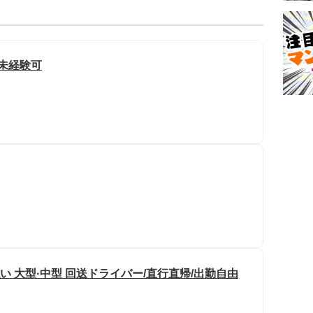
/未経験可
い 大型·中型 回送ドライバー/直行直帰/出勤自由