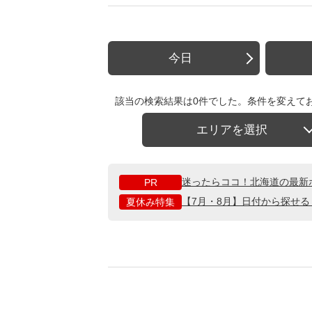
今日
該当の検索結果は0件でした。条件を変えて
エリアを選択
迷ったらココ！北海道の最新
PR
【7月・8月】日付から探せ
夏休み特集