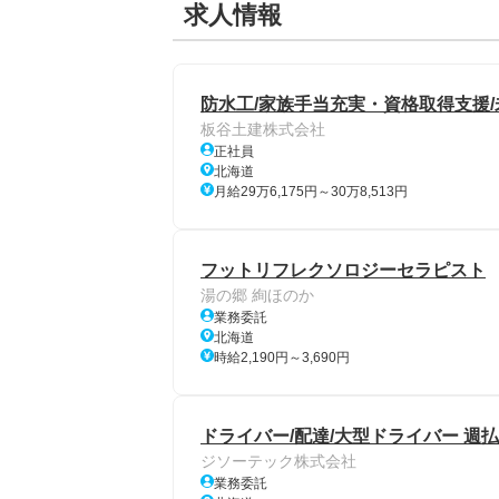
求人情報
防水工/家族手当充実・資格取得支援
板谷土建株式会社
正社員
北海道
月給29万6,175円～30万8,513円
フットリフレクソロジーセラピスト
湯の郷 絢ほのか
業務委託
北海道
時給2,190円～3,690円
ドライバー/配達/大型ドライバー 週払
ジソーテック株式会社
業務委託