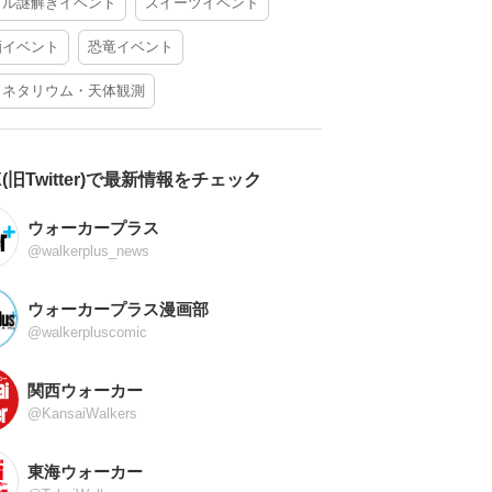
アル謎解きイベント
スイーツイベント
酒イベント
恐竜イベント
ラネタリウム・天体観測
X(旧Twitter)で最新情報をチェック
ウォーカープラス
@walkerplus_news
ウォーカープラス漫画部
@walkerpluscomic
関西ウォーカー
@KansaiWalkers
東海ウォーカー