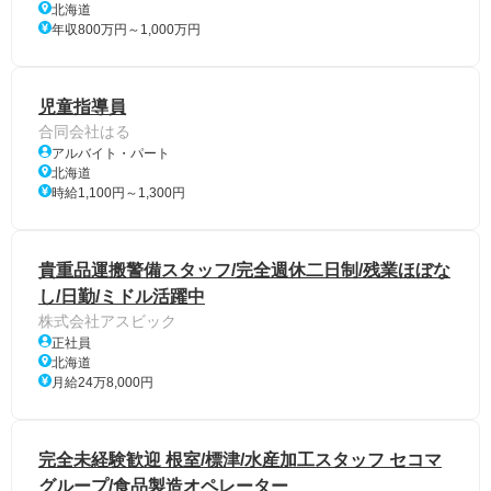
北海道
年収800万円～1,000万円
児童指導員
合同会社はる
アルバイト・パート
北海道
時給1,100円～1,300円
貴重品運搬警備スタッフ/完全週休二日制/残業ほぼな
し/日勤/ミドル活躍中
株式会社アスビック
正社員
北海道
月給24万8,000円
完全未経験歓迎 根室/標津/水産加工スタッフ セコマ
グループ/食品製造オペレーター