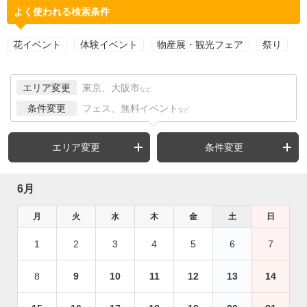
よく使われる検索条件
花イベント
体験イベント
物産展・観光フェア
祭り
エリア変更
東京、大阪市
など
条件変更
フェス、無料イベント
など
エリア変更
条件変更
6月
月
火
水
木
金
土
日
1
2
3
4
5
6
7
8
9
10
11
12
13
14