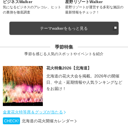
ビジネスWalker
星野リゾートWalker
気になるビジネスのアレコレ、ヒット
星野リゾートが運営する多彩な施設の
の裏側を徹底調査
最新情報をチェック！
テーマwalkerをもっと見る
季節特集
季節を感じる人気のスポットやイベントを紹介
花火特集2026【北海道】
北海道の花火大会を掲載。2026年の開催
日、中止・延期情報や人気ランキングなど
をお届け！
金麦花火特等席＆グッズが当たる
CHECK!
北海道の花火開催カレンダー