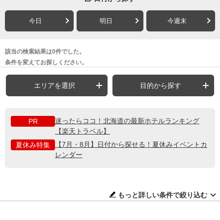
今日
明日
今週末
該当の検索結果は0件でした。
条件を変えてお探しください。
エリアを選択
目的から探す
迷ったらココ！北海道の最新ホテルランキング
PR
【楽天トラベル】
【7月・8月】日付から探せる！夏休みイベントカ
夏休み特集
レンダー
もっと詳しい条件で絞り込む