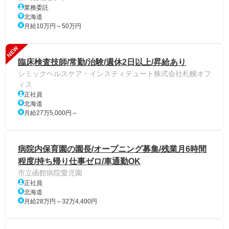
業務委託
北海道
月給10万円～50万円
NEW
臨床検査技師/常勤/治験/週休2日以上/昇給あり
シミックヘルスケア・インスティテュート株式会社札幌オフ
ィス
正社員
北海道
月給27万5,000円～
病院内保育園の園長/オープニング募集/残業月6時間
程度/持ち帰り仕事ゼロ/車通勤OK
市立函館病院愛児園
正社員
北海道
月給28万円～32万4,400円