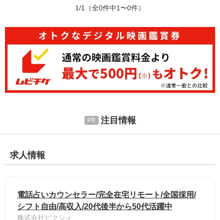
1/1
（全0件中1〜0件）
注目情報
求人情報
電話占いカウンセラー/完全在宅リモート/全国採用/
シフト自由/高収入/20代後半から50代活躍中
株式会社ピクシィ