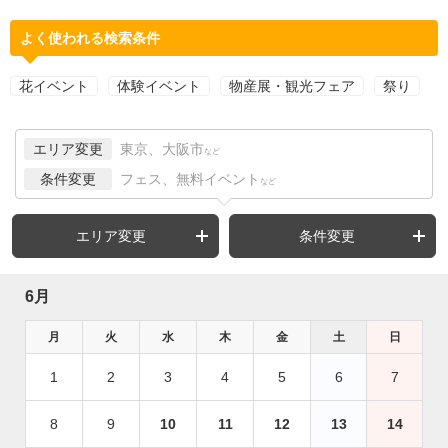
よく使われる検索条件
花イベント
体験イベント
物産展・観光フェア
祭り
エリア変更
東京、大阪市
など
条件変更
フェス、無料イベント
など
エリア変更
条件変更
6月
月
火
水
木
金
土
日
1
2
3
4
5
6
7
8
9
10
11
12
13
14