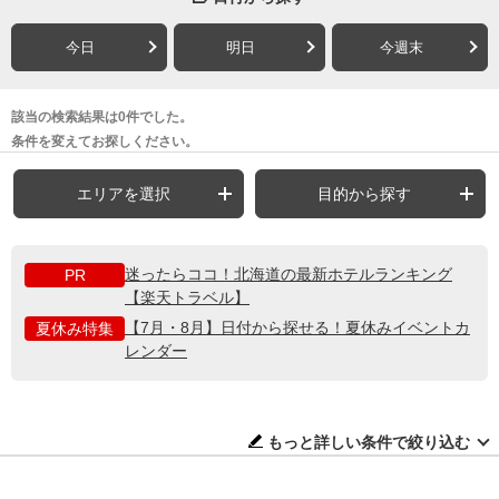
今日
明日
今週末
該当の検索結果は0件でした。
条件を変えてお探しください。
エリアを選択
目的から探す
迷ったらココ！北海道の最新ホテルランキング
PR
【楽天トラベル】
【7月・8月】日付から探せる！夏休みイベントカ
夏休み特集
レンダー
もっと詳しい条件で絞り込む