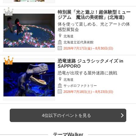
特別展「光と遊ぶ！超体験型ミュー
ジアム 魔法の美術館」(北海道)
体を使って楽しめる、光とアートの体
感型展覧会
北海道
北海道立近代美術館
2026年7月17日(金)～8月30日(日)
恐竜迷路 ジュラシックメイズ in
SAPPORO
恐竜が出現する屋外迷路に挑戦
北海道
サッポロファクトリー
2026年7月18日(土)～8月23日(日)
4位以下のイベントを見る
テーマWalker