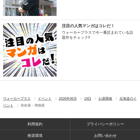
注目の人気マンガはコレだ！
ウォーカープラスで今一番読まれている話
題作をチェック!!
ウォーカープラス
イベント
2026年06月
19日
お昼開催
北海道のイ
ベント
美術展・博物展
利用規約
プライバシーポリシー
推奨環境
お問い合わせ