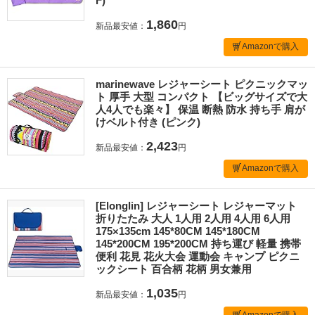
F)
1,860
新品最安値：
円
Amazonで購入
marinewave レジャーシート ピクニックマッ
ト 厚手 大型 コンパクト 【ビッグサイズで大
人4人でも楽々】 保温 断熱 防水 持ち手 肩が
けベルト付き (ピンク)
2,423
新品最安値：
円
Amazonで購入
[Elonglin] レジャーシート レジャーマット
折りたたみ 大人 1人用 2人用 4人用 6人用
175×135cm 145*80CM 145*180CM
145*200CM 195*200CM 持ち運び 軽量 携帯
便利 花見 花火大会 運動会 キャンプ ピクニ
ックシート 百合柄 花柄 男女兼用
1,035
新品最安値：
円
Amazonで購入