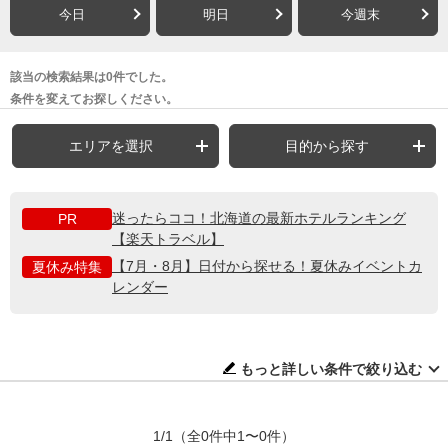
今日
明日
今週末
該当の検索結果は0件でした。
条件を変えてお探しください。
エリアを選択
目的から探す
迷ったらココ！北海道の最新ホテルランキング
PR
【楽天トラベル】
【7月・8月】日付から探せる！夏休みイベントカ
夏休み特集
レンダー
もっと詳しい条件で絞り込む
1/1
（全0件中1〜0件）