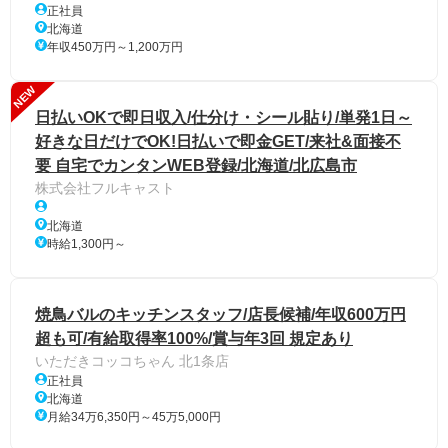
正社員
北海道
年収450万円～1,200万円
NEW
日払いOKで即日収入/仕分け・シール貼り/単発1日～
好きな日だけでOK!日払いで即金GET/来社&面接不
要 自宅でカンタンWEB登録/北海道/北広島市
株式会社フルキャスト
北海道
時給1,300円～
焼鳥バルのキッチンスタッフ/店長候補/年収600万円
超も可/有給取得率100%/賞与年3回 規定あり
いただきコッコちゃん 北1条店
正社員
北海道
月給34万6,350円～45万5,000円