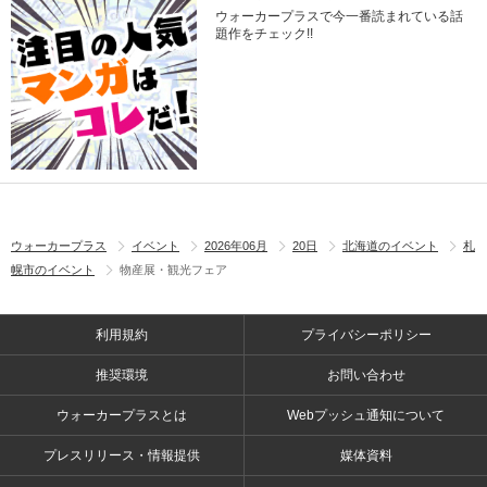
ウォーカープラスで今一番読まれている話
題作をチェック!!
ウォーカープラス
イベント
2026年06月
20日
北海道のイベント
札
幌市のイベント
物産展・観光フェア
利用規約
プライバシーポリシー
推奨環境
お問い合わせ
ウォーカープラスとは
Webプッシュ通知について
プレスリリース・情報提供
媒体資料