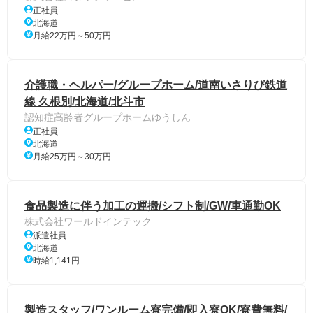
正社員
北海道
月給22万円～50万円
介護職・ヘルパー/グループホーム/道南いさりび鉄道
線 久根別/北海道/北斗市
認知症高齢者グループホームゆうしん
正社員
北海道
月給25万円～30万円
食品製造に伴う加工の運搬/シフト制/GW/車通勤OK
株式会社ワールドインテック
派遣社員
北海道
時給1,141円
製造スタッフ/ワンルーム寮完備/即入寮OK/寮費無料/