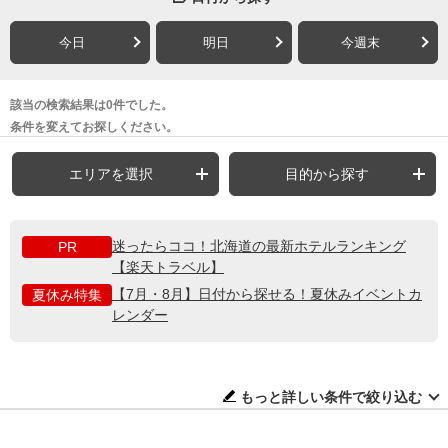
今日
明日
今週末
該当の検索結果は0件でした。
条件を変えてお探しください。
エリアを選択
目的から探す
迷ったらココ！北海道の最新ホテルランキング
PR
【楽天トラベル】
【7月・8月】日付から探せる！夏休みイベントカ
夏休み特集
レンダー
もっと詳しい条件で絞り込む