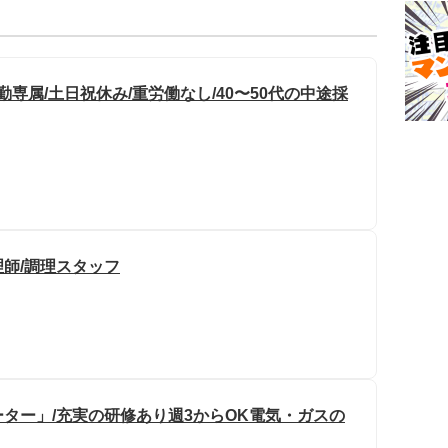
専属/土日祝休み/重労働なし/40〜50代の中途採
師/調理スタッフ
ター」/充実の研修あり週3からOK電気・ガスの