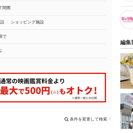
了間際
施設
ショッピング施設
婦で
編集
ぶ
条件を変更して検索