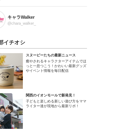
キャラWalker
@chara_walker_
部イチオシ
スヌーピーたちの最新ニュース
癒やされるキャラクターアイテムでほ
っと一息つこう！かわいい最新グッズ
やイベント情報を毎日配信
関西のイオンモールで新発見！
子どもと楽しめる新しい遊び方をママ
ライター達が現地から最新リポ！