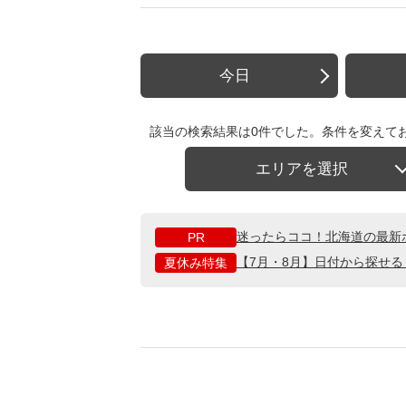
今日
該当の検索結果は0件でした。条件を変えて
エリアを選択
迷ったらココ！北海道の最新
PR
【7月・8月】日付から探せ
夏休み特集