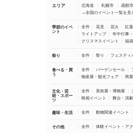
エリア
北海道
札幌市
函館
→全国のイベント一覧を見
全件
花見
花火
紅
季節のイベ
ント
ライトアップ
年中行事
クリスマスイベント
福
全件
祭り
フェスティ
祭り
全件
バーゲンセール
食べる・買
う
物産展・観光フェア
商
全件
美術展・博物展
文化・芸
術・スポー
映画イベント
舞台・演
ツ
全件
動物関連イベント
趣味・生活
全件
体験イベント・ア
その他