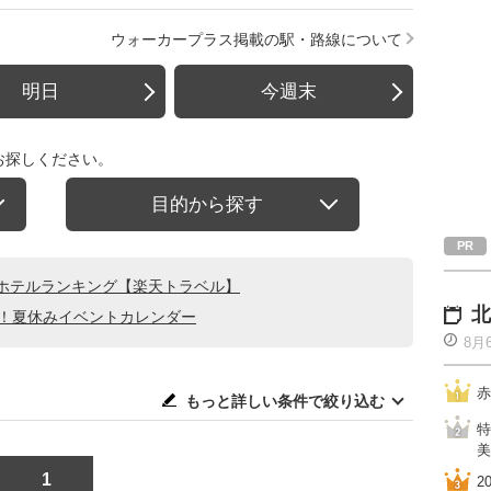
ウォーカープラス掲載の駅・路線について
明日
今週末
お探しください。
目的から探す
ホテルランキング【楽天トラベル】
北
る！夏休みイベントカレンダー
8月
赤
もっと詳しい条件で絞り込む
特
美
1
2