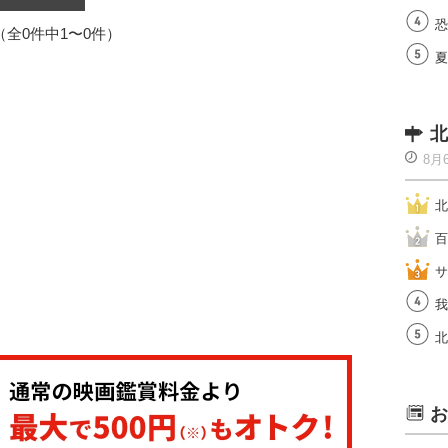
恐
1（全0件中1〜0件）
夏
北
8月
北
百
サ
我
北
お