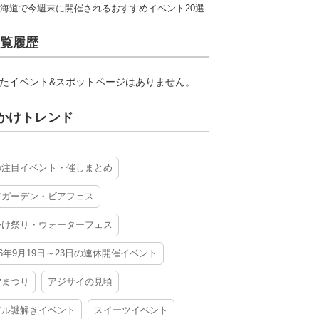
海道で今週末に開催されるおすすめイベント20選
覧履歴
たイベント&スポットページはありません。
かけトレンド
の注目イベント・催しまとめ
アガーデン・ビアフェス
かけ祭り・ウォーターフェス
26年9月19日～23日の連休開催イベント
夕まつり
アジサイの見頃
アル謎解きイベント
スイーツイベント