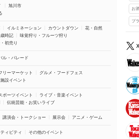
市
旭川市
お
る
プ
葉
イルミネーション
カウントダウン
花・自然
・歳時記
味覚狩り・フルーツ狩り
袋・初売り
バル・パレード
フリーマーケット
グルメ・フードフェス
業施設イベント
スポーツイベント
ライブ・音楽イベント
劇
伝統芸能・お笑いライブ
講演会・トークショー
展示会
アニメ・ゲーム
クティビティ
その他のイベント