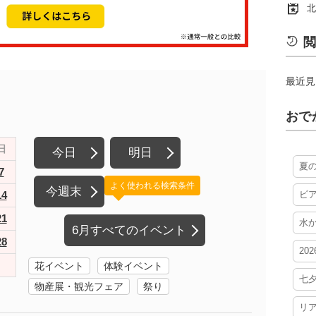
北
閲
最近見
おで
日
今日
明日
夏
7
よく使われる検索条件
今週末
14
ビ
21
水
6月すべてのイベント
28
20
花イベント
体験イベント
七
物産展・観光フェア
祭り
リ