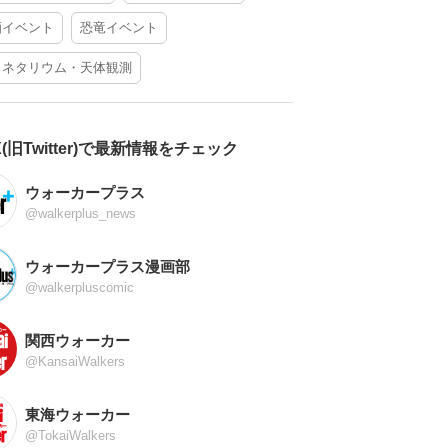
酒イベント
恐竜イベント
ラネタリウム・天体観測
X(旧Twitter)で最新情報をチェック
ウォーカープラス
@walkerplus_news
ウォーカープラス漫画部
@walkerpluscomic
関西ウォーカー
@KansaiWalkers
東海ウォーカー
@TokaiWalkers