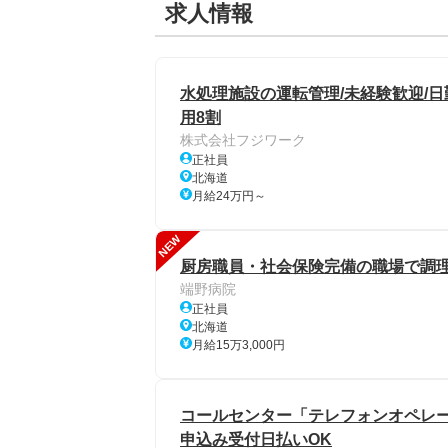
求人情報
水処理施設の運転管理/未経験歓迎/日勤
用8割
株式会社フジワーク
正社員
北海道
月給24万円～
NEW
厨房職員・社会保険完備の職場で調理
端野病院
正社員
北海道
月給15万3,000円
コールセンター「テレフォンオペレー
申込み受付日払いOK