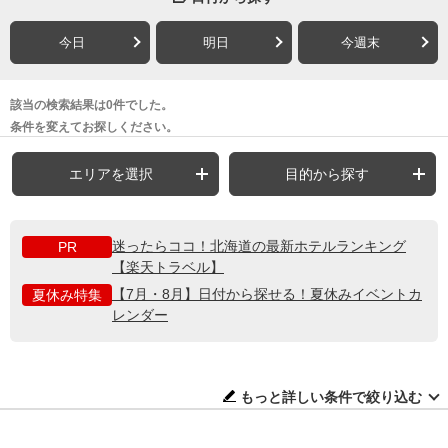
今日
明日
今週末
該当の検索結果は0件でした。
条件を変えてお探しください。
エリアを選択
目的から探す
迷ったらココ！北海道の最新ホテルランキング
PR
【楽天トラベル】
【7月・8月】日付から探せる！夏休みイベントカ
夏休み特集
レンダー
もっと詳しい条件で絞り込む