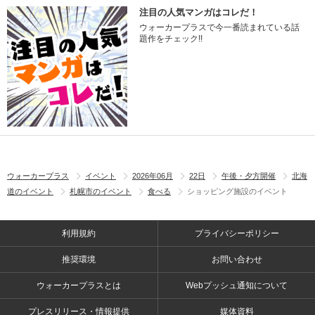
注目の人気マンガはコレだ！
ウォーカープラスで今一番読まれている話
題作をチェック!!
ウォーカープラス
イベント
2026年06月
22日
午後・夕方開催
北海
道のイベント
札幌市のイベント
食べる
ショッピング施設のイベント
利用規約
プライバシーポリシー
推奨環境
お問い合わせ
ウォーカープラスとは
Webプッシュ通知について
プレスリリース・情報提供
媒体資料