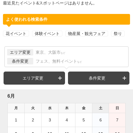
最近見たイベント&スポットページはありません。
よく使われる検索条件
花イベント
体験イベント
物産展・観光フェア
祭り
エリア変更
東京、大阪市
など
条件変更
フェス、無料イベント
など
エリア変更
条件変更
6月
月
火
水
木
金
土
日
1
2
3
4
5
6
7