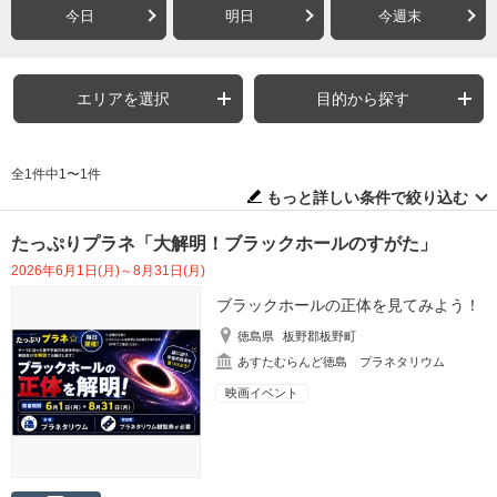
今日
明日
今週末
エリアを選択
目的から探す
全1件中1〜1件
もっと詳しい条件で絞り込む
たっぷりプラネ「大解明！ブラックホールのすがた」
2026年6月1日(月)～8月31日(月)
ブラックホールの正体を見てみよう！
徳島県
板野郡板野町
あすたむらんど徳島 プラネタリウム
映画イベント