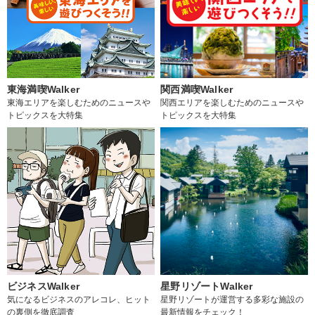
東海満喫Walker
関西満喫Walker
東海エリアを楽しむためのニュースや
関西エリアを楽しむためのニュースや
トピックスを大特集
トピックスを大特集
ビジネスWalker
星野リゾートWalker
気になるビジネスのアレコレ、ヒット
星野リゾートが運営する多彩な施設の
の裏側を徹底調査
最新情報をチェック！