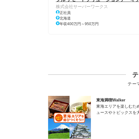
株式会社サーバーワークス
正社員
北海道
年収400万円～950万円
テ
テー
東海満喫Walker
東海エリアを楽しむた
ュースやトピックスを