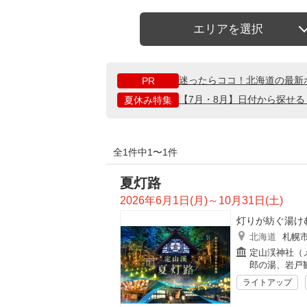
エリアを選択
迷ったらココ！北海道の最新
PR
【7月・8月】日付から探せ
夏休み特集
全1件中1〜1件
夏灯路
2026年6月1日(月)～10月31日(土)
灯りが紡ぐ湯け
北海道
札幌
定山渓神社（
郎の湯、岩戸
ライトアップ