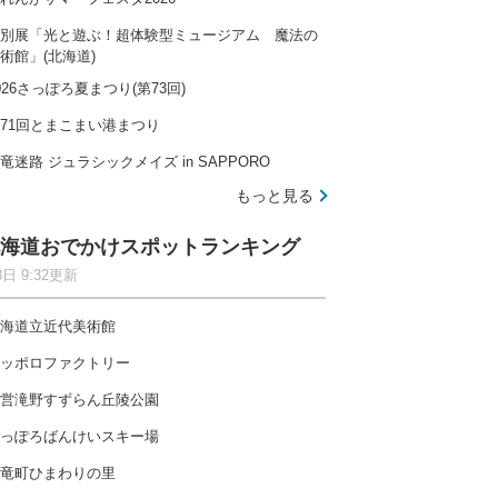
別展「光と遊ぶ！超体験型ミュージアム 魔法の
術館」(北海道)
026さっぽろ夏まつり(第73回)
71回とまこまい港まつり
竜迷路 ジュラシックメイズ in SAPPORO
もっと見る
海道おでかけスポットランキング
8日 9:32更新
海道立近代美術館
ッポロファクトリー
営滝野すずらん丘陵公園
っぽろばんけいスキー場
竜町ひまわりの里