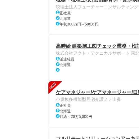
税理士法人フューチャーコンサルティング
正社員
北海道
年収300万円～500万円
高時給 建築施工図チェック業務・検討
株式会社アクト・テクニカルサポート 東
派遣社員
北海道
NEW
ケアマネジャー/ケアマネージャー/日
小規模多機能型居宅介護ノテ山鼻
正社員
北海道
月給～20万5,000円
フルリモートソリューションアーキテ