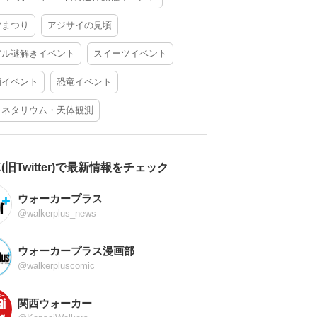
夕まつり
アジサイの見頃
アル謎解きイベント
スイーツイベント
酒イベント
恐竜イベント
ラネタリウム・天体観測
X(旧Twitter)で最新情報をチェック
ウォーカープラス
@walkerplus_news
ウォーカープラス漫画部
@walkerpluscomic
関西ウォーカー