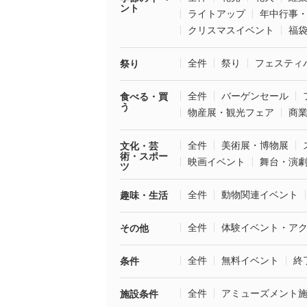
ント
ライトアップ
年中行事
クリスマスイベント
福
全件
祭り
フェスティ
祭り
全件
バーゲンセール
食べる・買
う
物産展・観光フェア
商
全件
美術展・博物展
文化・芸
術・スポー
映画イベント
舞台・演
ツ
全件
動物関連イベント
趣味・生活
全件
体験イベント・ア
その他
全件
無料イベント
終
条件
全件
アミューズメント
施設条件