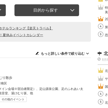
特
目的から探す
美
2
第
ホテルランキング【楽天トラベル】
る！夏休みイベントカレンダー
恐
北
もっと詳しい条件で絞り込む
8月
北
むり散歩
サ
市南区
国
メイン会場※宿泊者限定）、定山源泉公園、足のふれあい太
観音堂、湯けむり坂、他
さ
その他のイベント
北