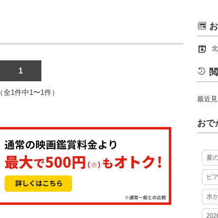
お
北
1
閲
1（全1件中1〜1件）
最近見
おで
夏
ビ
水
20