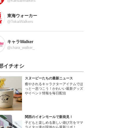
@KansaiWalkers
東海ウォーカー
@TokaiWalkers
キャラWalker
@chara_walker_
部イチオシ
スヌーピーたちの最新ニュース
癒やされるキャラクターアイテムでほ
っと一息つこう！かわいい最新グッズ
やイベント情報を毎日配信
関西のイオンモールで新発見！
子どもと楽しめる新しい遊び方をママ
ライター達が現地から最新リポ！