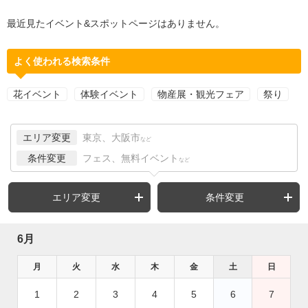
最近見たイベント&スポットページはありません。
よく使われる検索条件
花イベント
体験イベント
物産展・観光フェア
祭り
エリア変更
東京、大阪市
など
条件変更
フェス、無料イベント
など
エリア変更
条件変更
6月
月
火
水
木
金
土
日
1
2
3
4
5
6
7