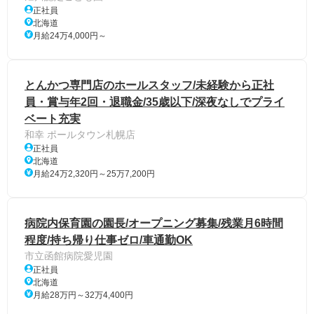
正社員
北海道
月給24万4,000円～
とんかつ専門店のホールスタッフ/未経験から正社
員・賞与年2回・退職金/35歳以下/深夜なしでプライ
ベート充実
和幸 ポールタウン札幌店
正社員
北海道
月給24万2,320円～25万7,200円
病院内保育園の園長/オープニング募集/残業月6時間
程度/持ち帰り仕事ゼロ/車通勤OK
市立函館病院愛児園
正社員
北海道
月給28万円～32万4,400円