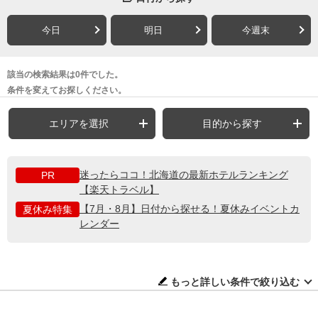
今日
明日
今週末
該当の検索結果は0件でした。
条件を変えてお探しください。
エリアを選択
目的から探す
迷ったらココ！北海道の最新ホテルランキング
PR
【楽天トラベル】
【7月・8月】日付から探せる！夏休みイベントカ
夏休み特集
レンダー
もっと詳しい条件で絞り込む