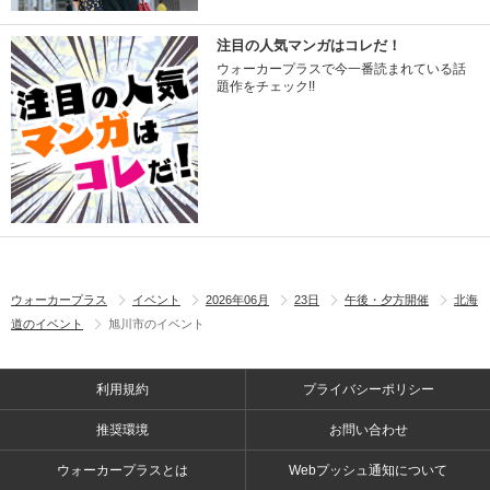
注目の人気マンガはコレだ！
ウォーカープラスで今一番読まれている話
題作をチェック!!
ウォーカープラス
イベント
2026年06月
23日
午後・夕方開催
北海
道のイベント
旭川市のイベント
利用規約
プライバシーポリシー
推奨環境
お問い合わせ
ウォーカープラスとは
Webプッシュ通知について