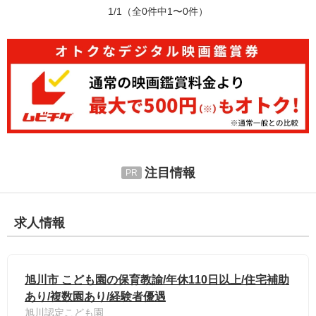
1/1
（全0件中1〜0件）
注目情報
求人情報
旭川市 こども園の保育教諭/年休110日以上/住宅補助
あり/複数園あり/経験者優遇
旭川認定こども園