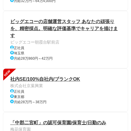
月給32万円～64万4,000円
ビッグエコーの店舗運営スタッフ あなたの頑張り
を、精密採点。明確な評価基準でキャリアを描けま
す
ビッグエコー朝霞台駅前店
正社員
埼玉県
月給28万860円～42万円
NEW
社内SE/100%自社内/ブランクOK
株式会社京葉興業
正社員
東京都
月給28万円～38万円
「中郡二宮町」の認可保育園/保育士/日勤のみ
梅花保育園