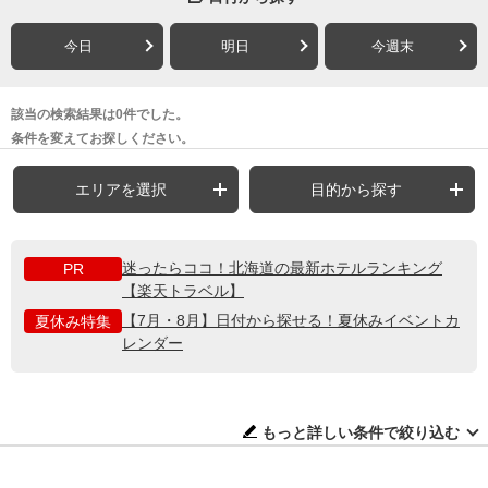
今日
明日
今週末
該当の検索結果は0件でした。
条件を変えてお探しください。
エリアを選択
目的から探す
迷ったらココ！北海道の最新ホテルランキング
PR
【楽天トラベル】
【7月・8月】日付から探せる！夏休みイベントカ
夏休み特集
レンダー
もっと詳しい条件で絞り込む