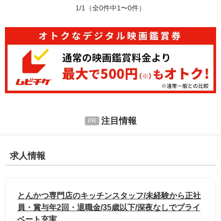
1/1
（全0件中1〜0件）
注目情報
求人情報
とんかつ専門店のキッチンスタッフ/未経験から正社
員・賞与年2回・退職金/35歳以下/深夜なしでプライ
ベート充実