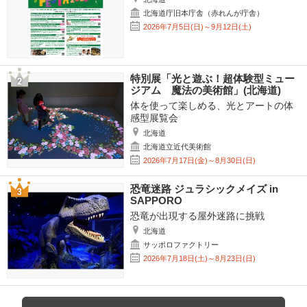
北海道庁旧本庁舎（赤れんが庁舎）
2026年7月5日(日)～9月12日(土)
特別展「光と遊ぶ！超体験型ミュー
ジアム 魔法の美術館」(北海道)
体を使って楽しめる、光とアートの体
感型展覧会
北海道
北海道立近代美術館
2026年7月17日(金)～8月30日(日)
恐竜迷路 ジュラシックメイズ in
SAPPORO
恐竜が出現する屋外迷路に挑戦
北海道
サッポロファクトリー
2026年7月18日(土)～8月23日(日)