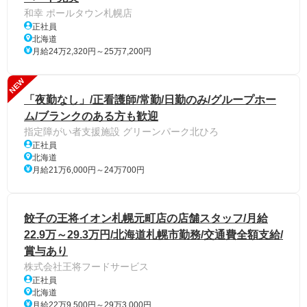
和幸 ポールタウン札幌店
正社員
北海道
月給24万2,320円～25万7,200円
NEW
「夜勤なし」/正看護師/常勤/日勤のみ/グループホー
ム/ブランクのある方も歓迎
指定障がい者支援施設 グリーンパーク北ひろ
正社員
北海道
月給21万6,000円～24万700円
餃子の王将イオン札幌元町店の店舗スタッフ/月給
22.9万～29.3万円/北海道札幌市勤務/交通費全額支給/
賞与あり
株式会社王将フードサービス
正社員
北海道
月給22万9,500円～29万3,000円