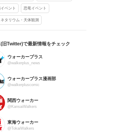
酒イベント
恐竜イベント
ラネタリウム・天体観測
X(旧Twitter)で最新情報をチェック
ウォーカープラス
@walkerplus_news
ウォーカープラス漫画部
@walkerpluscomic
関西ウォーカー
@KansaiWalkers
東海ウォーカー
@TokaiWalkers