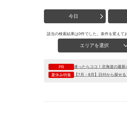
今日
該当の検索結果は0件でした。条件を変えて
エリアを選択
迷ったらココ！北海道の最新
PR
【7月・8月】日付から探せ
夏休み特集