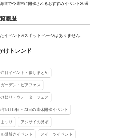
海道で今週末に開催されるおすすめイベント20選
覧履歴
たイベント&スポットページはありません。
かけトレンド
の注目イベント・催しまとめ
アガーデン・ビアフェス
かけ祭り・ウォーターフェス
26年9月19日～23日の連休開催イベント
夕まつり
アジサイの見頃
アル謎解きイベント
スイーツイベント