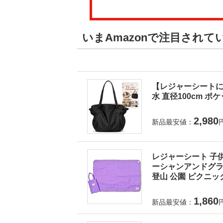
いまAmazonで注目され
【レジャーシートに
水 直径100cm ポ
2,980
新品最安値：
レジャーシート 子供
ーシャンアンドグラウ
登山 公園 ピクニック
1,860
新品最安値：