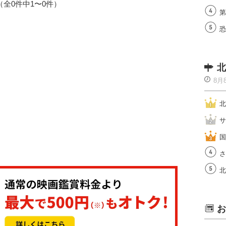
1（全0件中1〜0件）
第
恐
北
8月
北
サ
国
さ
北
お