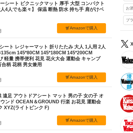
レジャーシート ピクニックマット 厚手 大型 コンパクト
お
4人でも楽々】 保温 断熱 防水 持ち手 肩がけベ
プ
Amazonで購入
円
ジャーシート レジャーマット 折りたたみ 大人 1人用 2人
35cm 145*80CM 145*180CM 145*200CM
ち運び 軽量 携帯便利 花見 花火大会 運動会 キャンプ
合柄 花柄 男女兼用
Amazonで購入
円
 遠足 アウトドアシート マット 男の子 女の子 オ
ンド OCEAN＆GROUND 行楽 お花見 運動会
 XYZ(ライトピンク F)
Amazonで購入
円