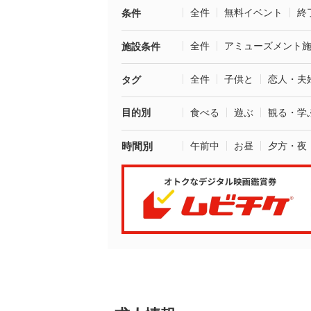
全件
無料イベント
終
条件
全件
アミューズメント
施設条件
全件
子供と
恋人・夫
タグ
目的別
食べる
遊ぶ
観る・学
時間別
午前中
お昼
夕方・夜