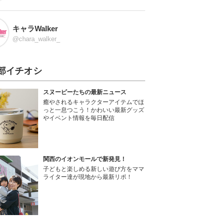
キャラWalker
@chara_walker_
部イチオシ
スヌーピーたちの最新ニュース
癒やされるキャラクターアイテムでほ
っと一息つこう！かわいい最新グッズ
やイベント情報を毎日配信
関西のイオンモールで新発見！
子どもと楽しめる新しい遊び方をママ
ライター達が現地から最新リポ！