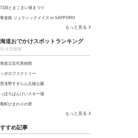
71回とまこまい港まつり
竜迷路 ジュラシックメイズ in SAPPORO
もっと見る
海道おでかけスポットランキング
8日 9:32更新
海道立近代美術館
ッポロファクトリー
営滝野すずらん丘陵公園
っぽろばんけいスキー場
竜町ひまわりの里
もっと見る
すすめ記事