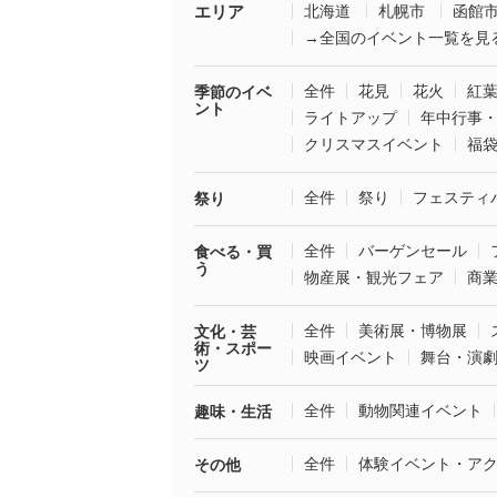
エリア
北海道
札幌市
函館
→全国のイベント一覧を見
全件
花見
花火
紅
季節のイベ
ント
ライトアップ
年中行事
クリスマスイベント
福
全件
祭り
フェスティ
祭り
全件
バーゲンセール
食べる・買
う
物産展・観光フェア
商
全件
美術展・博物展
文化・芸
術・スポー
映画イベント
舞台・演
ツ
全件
動物関連イベント
趣味・生活
全件
体験イベント・ア
その他