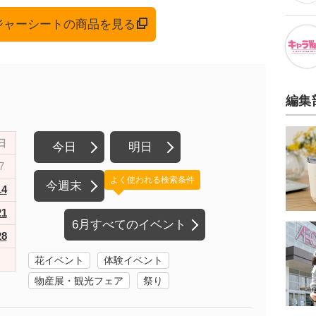
レジャーシートの商品を見る
編集
日
今日
明日
7
よく使われる検索条件
今週末
14
21
6月すべてのイベント
28
花イベント
体験イベント
物産展・観光フェア
祭り