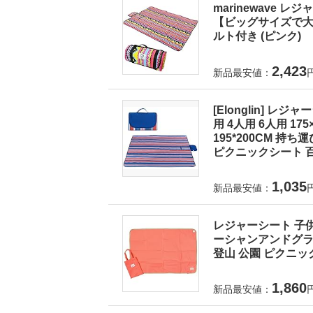
marinewave 
【ビッグサイズで大人
ルト付き (ピンク)
2,423
新品最安値：
[Elonglin] レ
用 4人用 6人用 175×1
195*200CM 持
ピクニックシート 百
1,035
新品最安値：
レジャーシート 子供
ーシャンアンドグラウ
登山 公園 ピクニック
1,860
新品最安値：