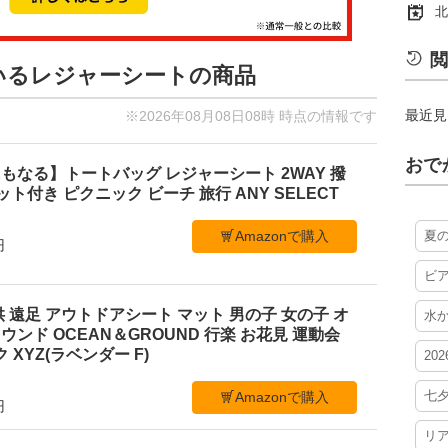
北
閲
ているレジャーシートの商品
最近見
※2026年08月08日08時 時点の情報です
おで
もなる】トートバッグ レジャーシート 2WAY 撥
ケット付き ピクニック ビーチ 旅行 ANY SELECT
Amazonで購入
夏
円
ビ
 遠足 アウトドアシート マット 男の子 女の子 オ
水
ンド OCEAN＆GROUND 行楽 お花見 運動会
 XYZ(ラベンダー F)
20
七
Amazonで購入
円
リ