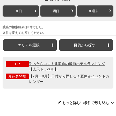
今日
明日
今週末
該当の検索結果は0件でした。
条件を変えてお探しください。
エリアを選択
目的から探す
迷ったらココ！北海道の最新ホテルランキング
PR
【楽天トラベル】
【7月・8月】日付から探せる！夏休みイベントカ
夏休み特集
レンダー
もっと詳しい条件で絞り込む