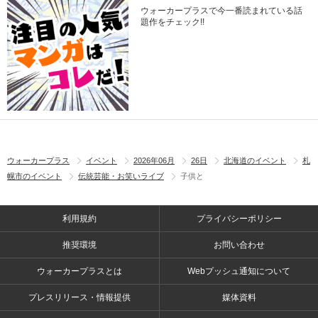
ウォーカープラスで今一番読まれている話
題作をチェック!!
ウォーカープラス
イベント
2026年06月
26日
北海道のイベント
札
幌市のイベント
伝統芸能・お笑いライブ
子供と
利用規約
プライバシーポリシー
推奨環境
お問い合わせ
ウォーカープラスとは
Webプッシュ通知について
プレスリリース・情報提供
媒体資料