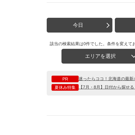
今日
該当の検索結果は0件でした。条件を変えて
エリアを選択
迷ったらココ！北海道の最新
PR
【7月・8月】日付から探せ
夏休み特集