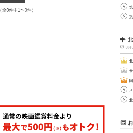
第
1（全0件中1〜0件）
恐
北
8月
北
サ
国
さ
北
お