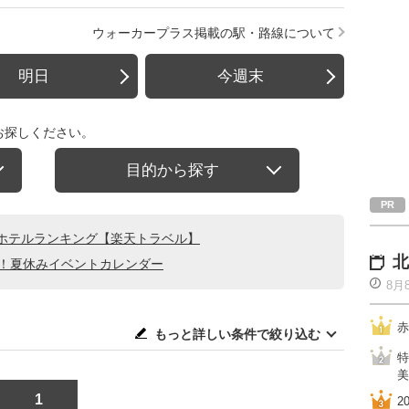
ウォーカープラス掲載の駅・路線について
明日
今週末
お探しください。
目的から探す
ホテルランキング【楽天トラベル】
北
る！夏休みイベントカレンダー
8月
赤
もっと詳しい条件で絞り込む
特
美
1
2