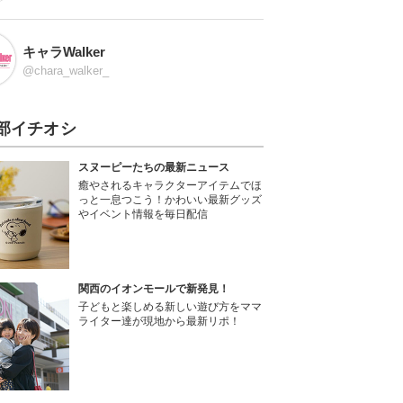
キャラWalker
@chara_walker_
部イチオシ
スヌーピーたちの最新ニュース
癒やされるキャラクターアイテムでほ
っと一息つこう！かわいい最新グッズ
やイベント情報を毎日配信
関西のイオンモールで新発見！
子どもと楽しめる新しい遊び方をママ
ライター達が現地から最新リポ！