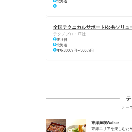
北海道
全国テクニカルサポート/公共ソリュ
テクノプロ・IT社
正社員
北海道
年収300万円～500万円
テ
テー
東海満喫Walker
東海エリアを楽しむた