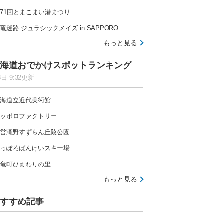
71回とまこまい港まつり
竜迷路 ジュラシックメイズ in SAPPORO
もっと見る
海道おでかけスポットランキング
8日 9:32更新
海道立近代美術館
ッポロファクトリー
営滝野すずらん丘陵公園
っぽろばんけいスキー場
竜町ひまわりの里
もっと見る
すすめ記事