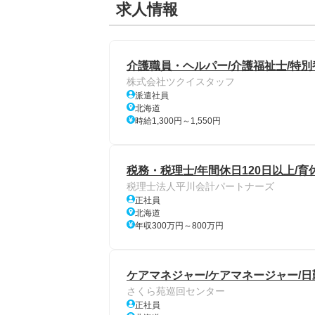
求人情報
介護職員・ヘルパー/介護福祉士/特別
株式会社ツクイスタッフ
派遣社員
北海道
時給1,300円～1,550円
税務・税理士/年間休日120日以上/
税理士法人平川会計パートナーズ
正社員
北海道
年収300万円～800万円
ケアマネジャー/ケアマネージャー/日
さくら苑巡回センター
正社員