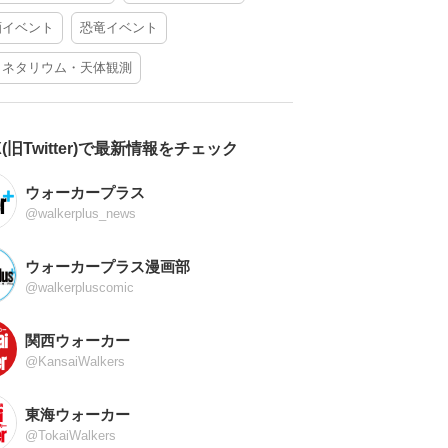
酒イベント
恐竜イベント
ラネタリウム・天体観測
X(旧Twitter)で最新情報をチェック
ウォーカープラス
@walkerplus_news
ウォーカープラス漫画部
@walkerpluscomic
関西ウォーカー
@KansaiWalkers
東海ウォーカー
@TokaiWalkers