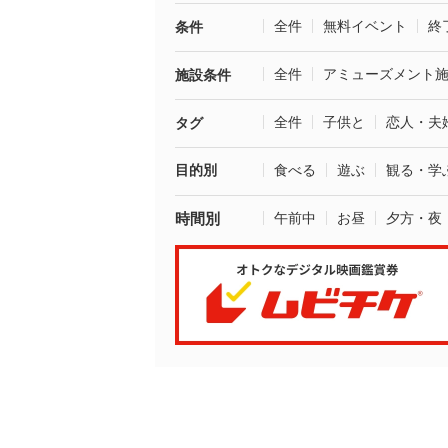
全件
無料イベント
終
条件
全件
アミューズメント
施設条件
全件
子供と
恋人・夫
タグ
目的別
食べる
遊ぶ
観る・学
時間別
午前中
お昼
夕方・夜