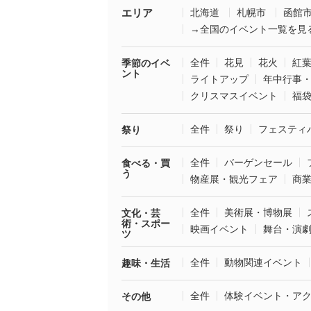
エリア
北海道
札幌市
函館
→全国のイベント一覧を見
全件
花見
花火
紅
季節のイベ
ント
ライトアップ
年中行事
クリスマスイベント
福
全件
祭り
フェスティ
祭り
全件
バーゲンセール
食べる・買
う
物産展・観光フェア
商
全件
美術展・博物展
文化・芸
術・スポー
映画イベント
舞台・演
ツ
全件
動物関連イベント
趣味・生活
全件
体験イベント・ア
その他