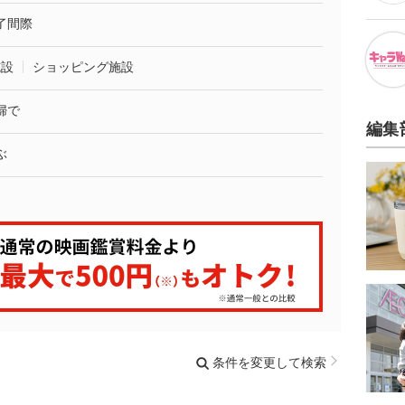
了間際
施設
ショッピング施設
婦で
編集
ぶ
条件を変更して検索