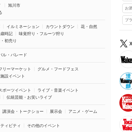
市
旭川市
お
る
プ
葉
イルミネーション
カウントダウン
花・自然
・歳時記
味覚狩り・フルーツ狩り
袋・初売り
バル・パレード
フリーマーケット
グルメ・フードフェス
業施設イベント
スポーツイベント
ライブ・音楽イベント
劇
伝統芸能・お笑いライブ
講演会・トークショー
展示会
アニメ・ゲーム
クティビティ
その他のイベント