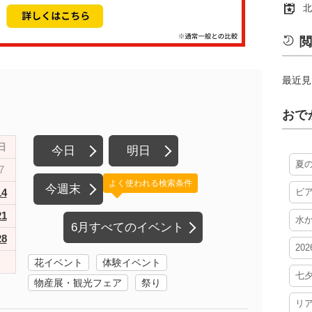
北
閲
最近見
おで
日
今日
明日
夏
7
よく使われる検索条件
今週末
14
ビ
21
水
6月すべてのイベント
28
20
花イベント
体験イベント
七
物産展・観光フェア
祭り
リ