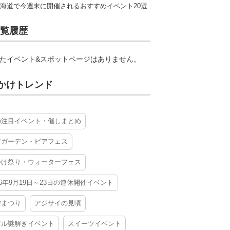
海道で今週末に開催されるおすすめイベント20選
覧履歴
たイベント&スポットページはありません。
かけトレンド
の注目イベント・催しまとめ
アガーデン・ビアフェス
かけ祭り・ウォーターフェス
26年9月19日～23日の連休開催イベント
夕まつり
アジサイの見頃
アル謎解きイベント
スイーツイベント