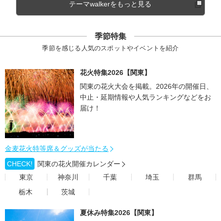
テーマwalkerをもっと見る
季節特集
季節を感じる人気のスポットやイベントを紹介
花火特集2026【関東】
関東の花火大会を掲載。2026年の開催日、
中止・延期情報や人気ランキングなどをお
届け！
金麦花火特等席＆グッズが当たる
CHECK!
関東の花火開催カレンダー
東京
神奈川
千葉
埼玉
群馬
栃木
茨城
夏休み特集2026【関東】