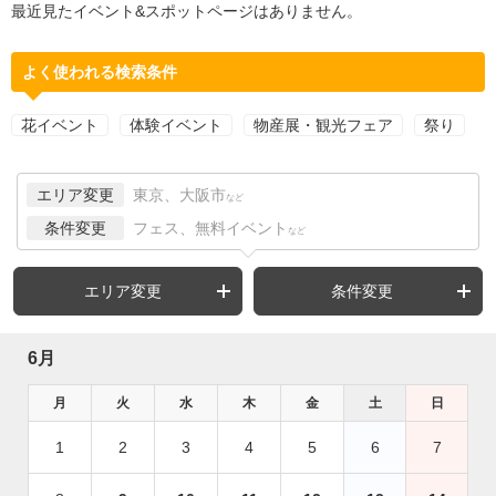
最近見たイベント&スポットページはありません。
よく使われる検索条件
花イベント
体験イベント
物産展・観光フェア
祭り
エリア変更
東京、大阪市
など
条件変更
フェス、無料イベント
など
エリア変更
条件変更
6月
月
火
水
木
金
土
日
1
2
3
4
5
6
7