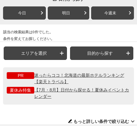
今日
明日
今週末
該当の検索結果は0件でした。
条件を変えてお探しください。
エリアを選択
目的から探す
迷ったらココ！北海道の最新ホテルランキング
PR
【楽天トラベル】
【7月・8月】日付から探せる！夏休みイベントカ
夏休み特集
レンダー
もっと詳しい条件で絞り込む