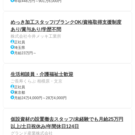
年収448万円～901万6,000円
めっき加工スタッフ/ブランクOK/資格取得支援制度
あり/賞与あり/学歴不問
株式会社今井メッキ工業所
正社員
埼玉県
月給23万円～
生活相談員・介護福祉士歓迎
ご長寿くらぶ 相模原・文京
正社員
東京都
月給24万4,000円～28万4,000円
仮設資材の設置撤去スタッフ/未経験でも月給25万円
以上/土日祝休み/年間休日124日
グランド産業株式会社