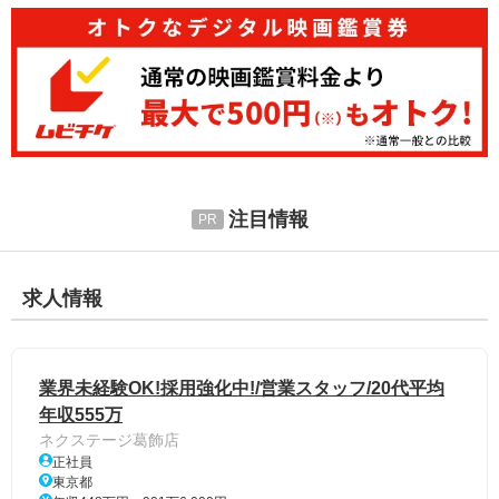
注目情報
求人情報
業界未経験OK!採用強化中!/営業スタッフ/20代平均
年収555万
ネクステージ葛飾店
正社員
東京都