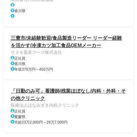
香川県
三豊市/未経験歓迎/食品製造リーダー リーダー経験
を活かす/冷凍カツ加工食品OEMメーカー
サヌキ畜産フーズ株式会社
正社員
香川県
年収370万円～450万円
「日勤のみ可」看護師/残業ほぼなし/内科・外科・そ
の他クリニック
医療法人はなみずき内科クリニック
正社員
愛媛県
月給23万2,000円～26万7,000円