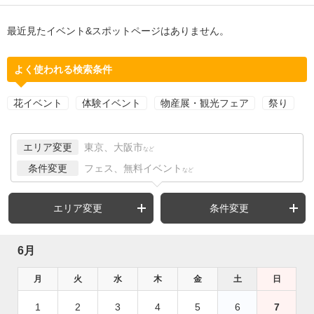
最近見たイベント&スポットページはありません。
よく使われる検索条件
花イベント
体験イベント
物産展・観光フェア
祭り
エリア変更
東京、大阪市
など
条件変更
フェス、無料イベント
など
エリア変更
条件変更
6月
月
火
水
木
金
土
日
1
2
3
4
5
6
7