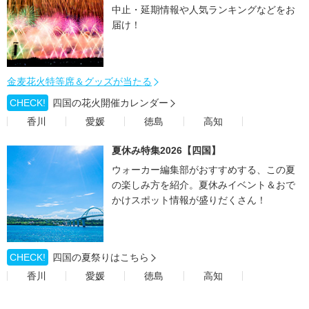
中止・延期情報や人気ランキングなどをお
届け！
金麦花火特等席＆グッズが当たる
CHECK!
四国の花火開催カレンダー
香川
愛媛
徳島
高知
夏休み特集2026【四国】
ウォーカー編集部がおすすめする、この夏
の楽しみ方を紹介。夏休みイベント＆おで
かけスポット情報が盛りだくさん！
CHECK!
四国の夏祭りはこちら
香川
愛媛
徳島
高知