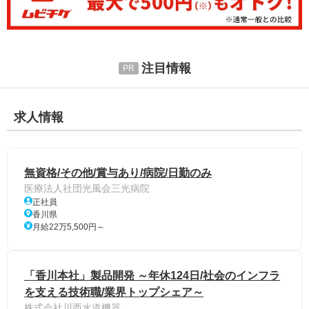
注目情報
求人情報
無資格/その他/賞与あり/病院/日勤のみ
医療法人社団光風会三光病院
正社員
香川県
月給22万5,500円～
「香川本社」製品開発 ～年休124日/社会のインフラ
を支える技術職/業界トップシェア～
株式会社川西水道機器