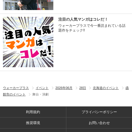
注目の人気マンガはコレだ！
ウォーカープラスで今一番読まれている話
題作をチェック!!
ウォーカープラス
イベント
2026年06月
28日
北海道のイベント
函
館市のイベント
舞台・演劇
利用規約
プライバシーポリシー
推奨環境
お問い合わせ