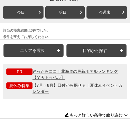
今日
明日
今週末
該当の検索結果は0件でした。
条件を変えてお探しください。
エリアを選択
目的から探す
迷ったらココ！北海道の最新ホテルランキング
PR
【楽天トラベル】
【7月・8月】日付から探せる！夏休みイベントカ
夏休み特集
レンダー
もっと詳しい条件で絞り込む