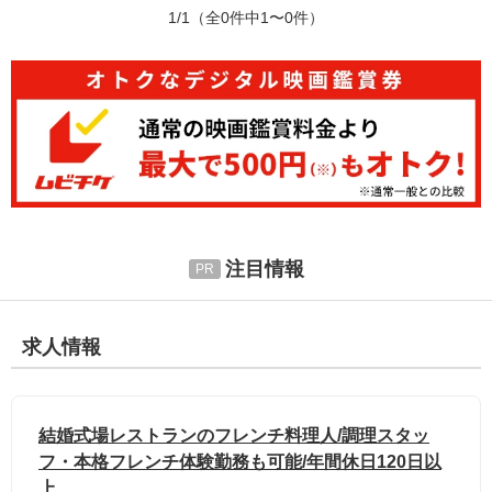
1/1
（全0件中1〜0件）
注目情報
求人情報
結婚式場レストランのフレンチ料理人/調理スタッ
フ・本格フレンチ体験勤務も可能/年間休日120日以
上