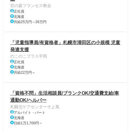
宮の森フランセス教会
正社員
北海道
月給25万円～26万円
「児童指導員/有資格者」札幌市清田区の小規模 児童
発達支援
のこのこプラス平岡
正社員
北海道
月給22万円～
「資格不問」生活相談員/ブランクOK/交通費支給/車
通勤OK/ヘルパー
札幌北ケアセンターそよ風
アルバイト・パート
北海道
日給1万1,700円～