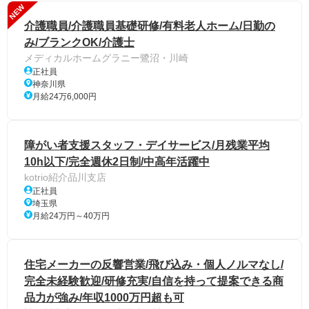
NEW
介護職員/介護職員基礎研修/有料老人ホーム/日勤の
み/ブランクOK/介護士
メディカルホームグラニー鷺沼・川崎
正社員
神奈川県
月給24万6,000円
障がい者支援スタッフ・デイサービス/月残業平均
10h以下/完全週休2日制/中高年活躍中
kotrio紹介品川支店
正社員
埼玉県
月給24万円～40万円
住宅メーカーの反響営業/飛び込み・個人ノルマなし/
完全未経験歓迎/研修充実/自信を持って提案できる商
品力が強み/年収1000万円超も可