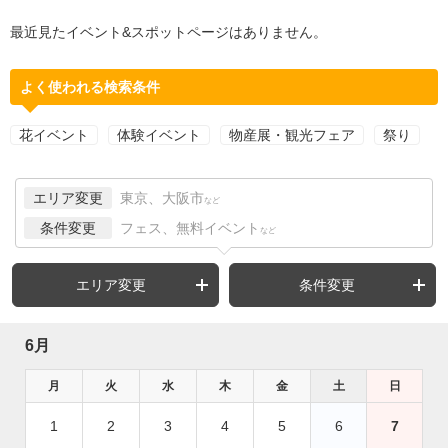
最近見たイベント&スポットページはありません。
よく使われる検索条件
花イベント
体験イベント
物産展・観光フェア
祭り
エリア変更
東京、大阪市
など
条件変更
フェス、無料イベント
など
エリア変更
条件変更
6月
月
火
水
木
金
土
日
1
2
3
4
5
6
7