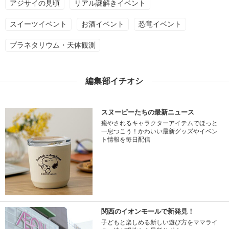
アジサイの見頃
リアル謎解きイベント
スイーツイベント
お酒イベント
恐竜イベント
プラネタリウム・天体観測
編集部イチオシ
スヌーピーたちの最新ニュース
癒やされるキャラクターアイテムでほっと
一息つこう！かわいい最新グッズやイベン
ト情報を毎日配信
関西のイオンモールで新発見！
子どもと楽しめる新しい遊び方をママライ