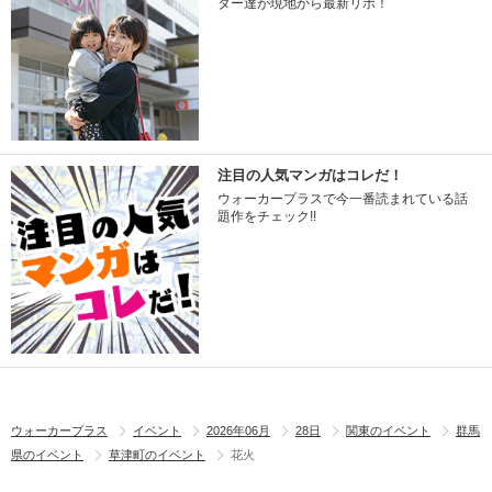
ター達が現地から最新リポ！
注目の人気マンガはコレだ！
ウォーカープラスで今一番読まれている話
題作をチェック!!
ウォーカープラス
イベント
2026年06月
28日
関東のイベント
群馬
県のイベント
草津町のイベント
花火