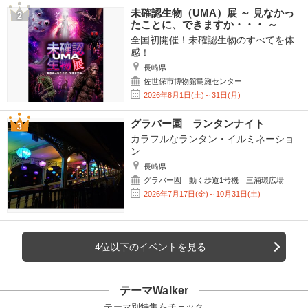
未確認生物（UMA）展 ～ 見なかっ
たことに、できますか・・・ ～
全国初開催！未確認生物のすべてを体
感！
長崎県
佐世保市博物館島瀬センター
2026年8月1日(土)～31日(月)
グラバー園 ランタンナイト
カラフルなランタン・イルミネーショ
ン
長崎県
グラバー園 動く歩道1号機 三浦環広場
2026年7月17日(金)～10月31日(土)
4位以下のイベントを見る
テーマWalker
テーマ別特集をチェック