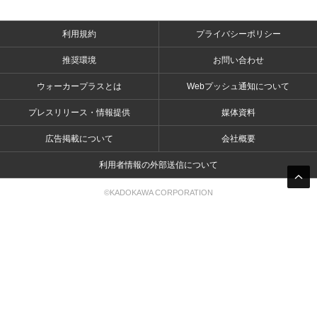
利用規約
プライバシーポリシー
推奨環境
お問い合わせ
ウォーカープラスとは
Webプッシュ通知について
プレスリリース・情報提供
媒体資料
広告掲載について
会社概要
利用者情報の外部送信について
©KADOKAWA CORPORATION