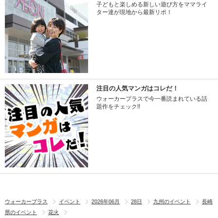
子どもと楽しめる新しい遊び方をママライ
ター達が現地から最新リポ！
注目の人気マンガはコレだ！
ウォーカープラスで今一番読まれている話
題作をチェック!!
ウォーカープラス
イベント
2026年06月
28日
九州のイベント
長崎
県のイベント
花火