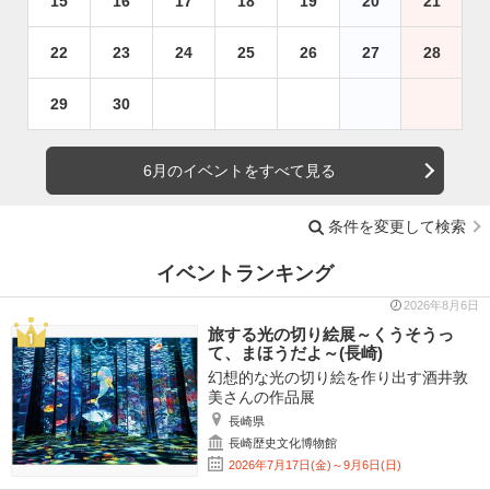
15
16
17
18
19
20
21
22
23
24
25
26
27
28
29
30
6月のイベントをすべて見る
条件を変更して検索
イベントランキング
2026年8月6日
旅する光の切り絵展～くうそうっ
て、まほうだよ～(長崎)
幻想的な光の切り絵を作り出す酒井敦
美さんの作品展
長崎県
長崎歴史文化博物館
2026年7月17日(金)～9月6日(日)