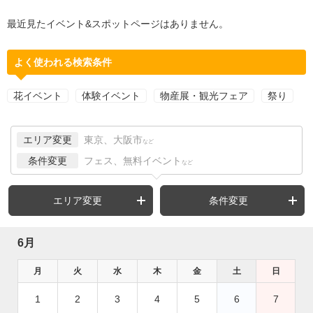
最近見たイベント&スポットページはありません。
よく使われる検索条件
花イベント
体験イベント
物産展・観光フェア
祭り
エリア変更
東京、大阪市
など
条件変更
フェス、無料イベント
など
エリア変更
条件変更
6月
月
火
水
木
金
土
日
1
2
3
4
5
6
7