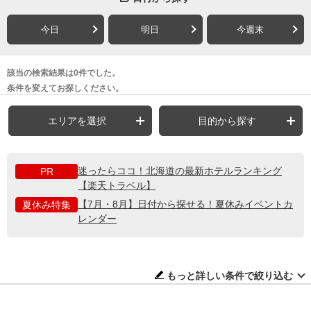
今日
明日
今週末
該当の検索結果は0件でした。
条件を変えてお探しください。
エリアを選択
目的から探す
迷ったらココ！北海道の最新ホテルランキング
PR
【楽天トラベル】
【7月・8月】日付から探せる！夏休みイベントカ
夏休み特集
レンダー
もっと詳しい条件で絞り込む