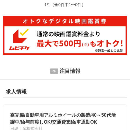
1/1
（全0件中1〜0件）
注目情報
求人情報
寮完備/自動車用アルミホイールの製造/40～50代活
躍中/給与前渡しOK/交通費支給/車通勤OK
日総工産株式会社