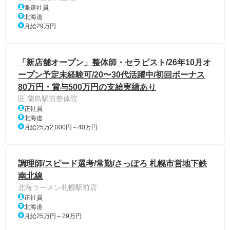
派遣社員
北海道
月給29万円
「新店舗オープン」整体師・セラピスト/26年10月オ
ープン予定未経験可/20〜30代活躍中/初回ボーナス
80万円・賞与500万円の支給実績あり
匠 蘭島駅前整体院
正社員
北海道
月給25万2,000円～40万円
調理師/スピード選考/常勤/さっぽろ 札幌市営地下鉄
南北線
北海ラーメン札幌駅前店
正社員
北海道
月給25万円～29万円