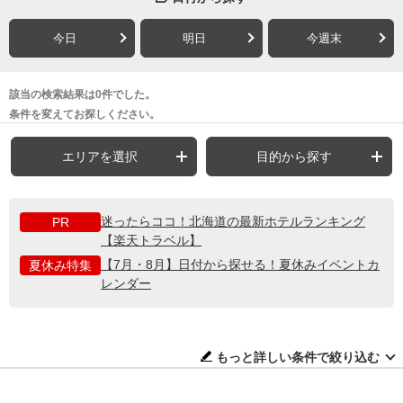
今日
明日
今週末
該当の検索結果は0件でした。
条件を変えてお探しください。
エリアを選択
目的から探す
迷ったらココ！北海道の最新ホテルランキング
PR
【楽天トラベル】
【7月・8月】日付から探せる！夏休みイベントカ
夏休み特集
レンダー
もっと詳しい条件で絞り込む