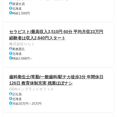
派遣社員
北海道
時給1,500円
セラピスト/最高収入3,510円 60分 平均月収33万円
経験者は収入2,840円スタート
株式会社りらく
業務委託
北海道
時給2,088円～
歯科衛生士/常勤/一般歯科/駅チカ徒歩3分 年間休日
126日 教育体制充実 残業ほぼナシ
GDHインプラントオフィス
正社員
北海道
月給20万円～25万円