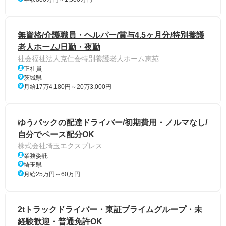
無資格/介護職員・ヘルパー/賞与4.5ヶ月分/特別養護
老人ホーム/日勤・夜勤
社会福祉法人克仁会特別養護老人ホーム恵苑
正社員
茨城県
月給17万4,180円～20万3,000円
ゆうパックの配達ドライバー/初期費用・ノルマなし/
自分でペース配分OK
株式会社埼玉エクスプレス
業務委託
埼玉県
月給25万円～60万円
2tトラックドライバー・東証プライムグループ・未
経験歓迎・普通免許OK