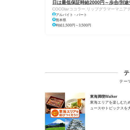
日は最低保証時給2000円～歩合/別途
COCOlarココラー.リップグラマーマニア
アルバイト・パート
熊本県
時給1,500円～3,500円
テ
テー
東海満喫Walker
東海エリアを楽しむた
ュースやトピックスを