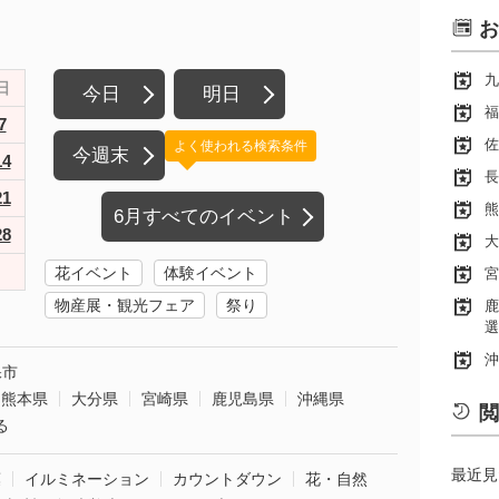
お
九
日
今日
明日
福
7
佐
よく使われる検索条件
今週末
14
長
21
熊
6月すべてのイベント
28
大
花イベント
体験イベント
宮
物産展・観光フェア
祭り
鹿
選
沖
保市
熊本県
大分県
宮崎県
鹿児島県
沖縄県
閲
る
最近見
葉
イルミネーション
カウントダウン
花・自然