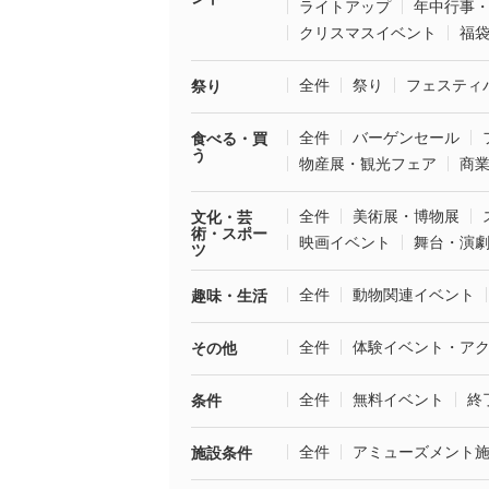
ライトアップ
年中行事
クリスマスイベント
福
全件
祭り
フェスティ
祭り
全件
バーゲンセール
食べる・買
う
物産展・観光フェア
商
全件
美術展・博物展
文化・芸
術・スポー
映画イベント
舞台・演
ツ
全件
動物関連イベント
趣味・生活
全件
体験イベント・ア
その他
全件
無料イベント
終
条件
全件
アミューズメント
施設条件