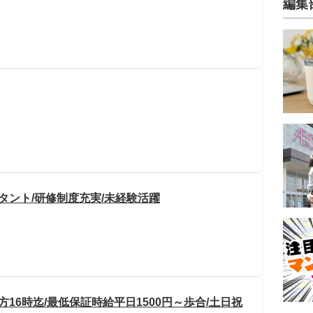
編集
タント/研修制度充実/未経験活躍
16時迄/最低保証時給平日1500円～歩合/土日祝