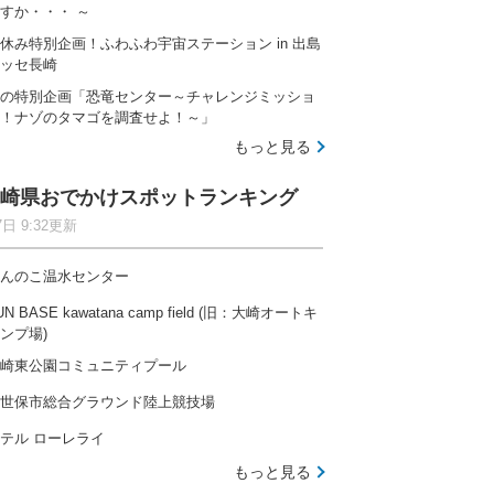
すか・・・ ～
休み特別企画！ふわふわ宇宙ステーション in 出島
ッセ長崎
の特別企画「恐竜センター～チャレンジミッショ
！ナゾのタマゴを調査せよ！～」
もっと見る
崎県おでかけスポットランキング
7日 9:32更新
んのこ温水センター
UN BASE kawatana camp field (旧：大崎オートキ
ンプ場)
崎東公園コミュニティプール
世保市総合グラウンド陸上競技場
テル ローレライ
もっと見る