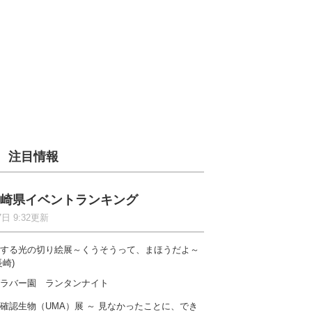
注目情報
崎県イベントランキング
7日 9:32更新
する光の切り絵展～くうそうって、まほうだよ～
長崎)
ラバー園 ランタンナイト
確認生物（UMA）展 ～ 見なかったことに、でき