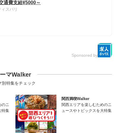
交通費支給¥5000～
ティスパリ
Sponsored by
ーマWalker
マ別特集をチェック
関西満喫Walker
めのニ
関西エリアを楽しむためのニ
大特集
ュースやトピックスを大特集