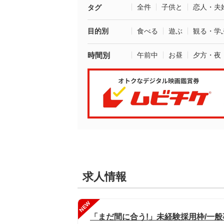
全件
子供と
恋人・夫
タグ
目的別
食べる
遊ぶ
観る・学
時間別
午前中
お昼
夕方・夜
求人情報
NEW
「まだ間に合う!」未経験採用枠/一