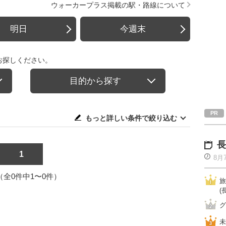
ウォーカープラス掲載の駅・路線について
明日
今週末
お探しください。
目的から探す
もっと詳しい条件で絞り込む
長
1
8月
1（全0件中1〜0件）
旅
(
グ
未