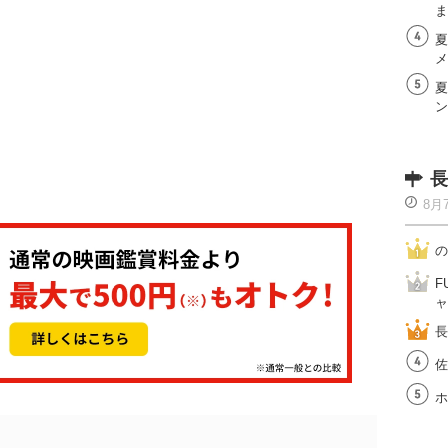
ま
夏
メ
夏
ン
長
8月
の
F
ャ
長
佐
ホ