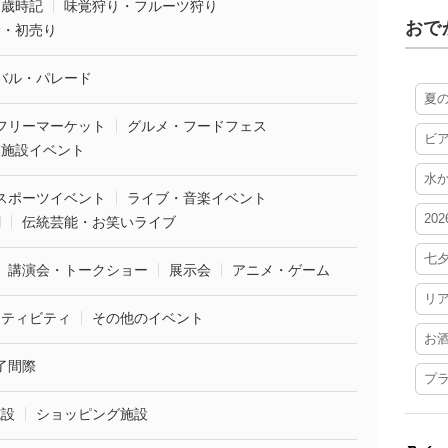
・歳時記
味覚狩り・フルーツ狩り
おで
袋・初売り
バル・パレード
夏
フリーマーケット
グルメ・フードフェス
ビ
業施設イベント
水
スポーツイベント
ライブ・音楽イベント
20
劇
伝統芸能・お笑いライブ
七
講演会・トークショー
展示会
アニメ・ゲーム
リ
クティビティ
その他のイベント
お
了間際
プ
施設
ショッピング施設