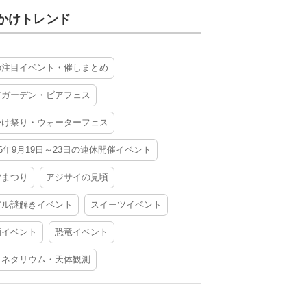
かけトレンド
の注目イベント・催しまとめ
アガーデン・ビアフェス
かけ祭り・ウォーターフェス
26年9月19日～23日の連休開催イベント
夕まつり
アジサイの見頃
アル謎解きイベント
スイーツイベント
酒イベント
恐竜イベント
ラネタリウム・天体観測