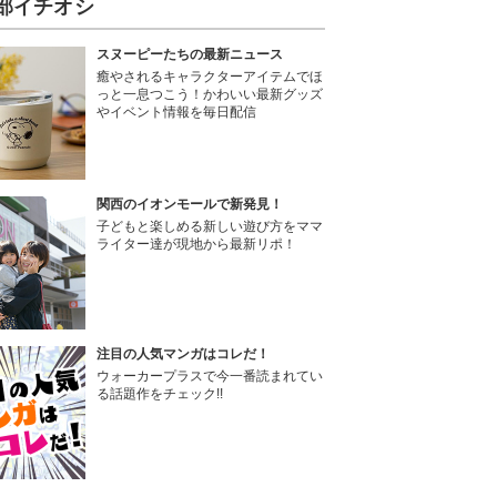
部イチオシ
スヌーピーたちの最新ニュース
癒やされるキャラクターアイテムでほ
っと一息つこう！かわいい最新グッズ
やイベント情報を毎日配信
関西のイオンモールで新発見！
子どもと楽しめる新しい遊び方をママ
ライター達が現地から最新リポ！
注目の人気マンガはコレだ！
ウォーカープラスで今一番読まれてい
る話題作をチェック!!