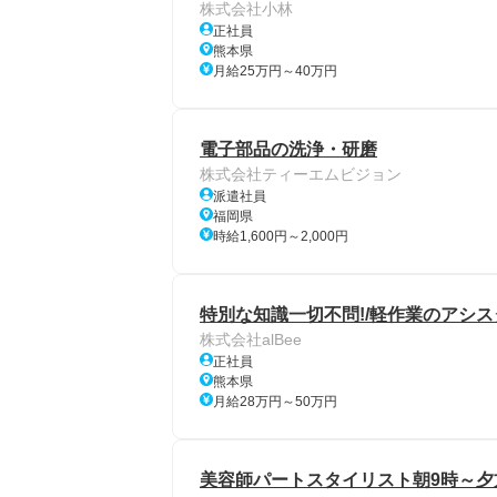
株式会社小林
正社員
熊本県
月給25万円～40万円
電子部品の洗浄・研磨
株式会社ティーエムビジョン
派遣社員
福岡県
時給1,600円～2,000円
特別な知識一切不問!/軽作業のアシス
株式会社alBee
正社員
熊本県
月給28万円～50万円
美容師パートスタイリスト朝9時～夕方