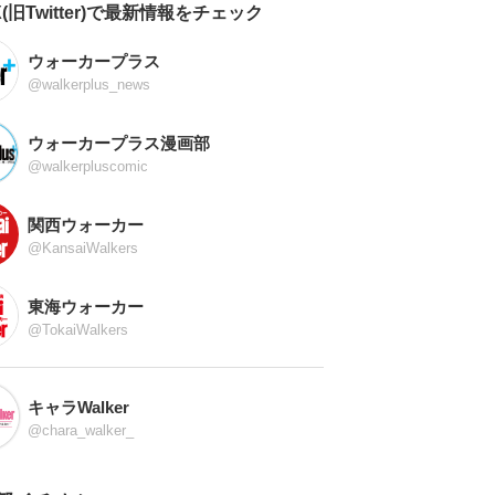
X(旧Twitter)で最新情報をチェック
ウォーカープラス
@walkerplus_news
ウォーカープラス漫画部
@walkerpluscomic
関西ウォーカー
@KansaiWalkers
東海ウォーカー
@TokaiWalkers
キャラWalker
@chara_walker_