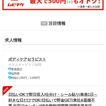
注目情報
求人情報
ボディケアセラピスト
ホテルキャビナス福岡
業務委託
福岡県
時給2,190円～3,690円
NEW
日払いOKで即日収入/仕分け・シール貼り/単発1日～
好きな日だけでOK!日払いで即金GET/来社&面接不
要 自宅でカンタンWEB登録/福岡県/福岡市早良区