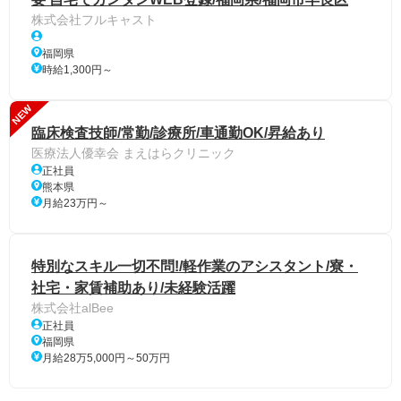
株式会社フルキャスト
福岡県
時給1,300円～
NEW
臨床検査技師/常勤/診療所/車通勤OK/昇給あり
医療法人優幸会 まえはらクリニック
正社員
熊本県
月給23万円～
特別なスキル一切不問!/軽作業のアシスタント/寮・
社宅・家賃補助あり/未経験活躍
株式会社alBee
正社員
福岡県
月給28万5,000円～50万円