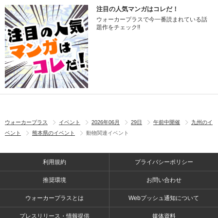
注目の人気マンガはコレだ！
ウォーカープラスで今一番読まれている話
題作をチェック!!
ウォーカープラス
イベント
2026年06月
29日
午前中開催
九州のイ
ベント
熊本県のイベント
動物関連イベント
利用規約
プライバシーポリシー
推奨環境
お問い合わせ
ウォーカープラスとは
Webプッシュ通知について
プレスリリース・情報提供
媒体資料