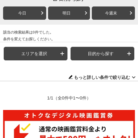
今日
明日
今週末
該当の検索結果は0件でした。
条件を変えてお探しください。
エリアを選択
目的から探す
もっと詳しい条件で絞り込む
1/1
（全0件中1〜0件）