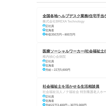
全国各地ヘルプデスク業務/住宅手当
株式会社BREXA Technology
正社員
北海道
年収350万円～800万円
医療ソーシャルワーカー/社会福祉士/
稚内禎心会病院
正社員
北海道
月給～22万5,600円
社会福祉士を活かせる生活相談員
社会福祉法人ノテ福祉会 特別養護老人ホー
正社員
北海道
月給22万3,400円～30万5,000円