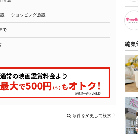
了間際
施設
ショッピング施設
婦で
編集
ぶ
条件を変更して検索