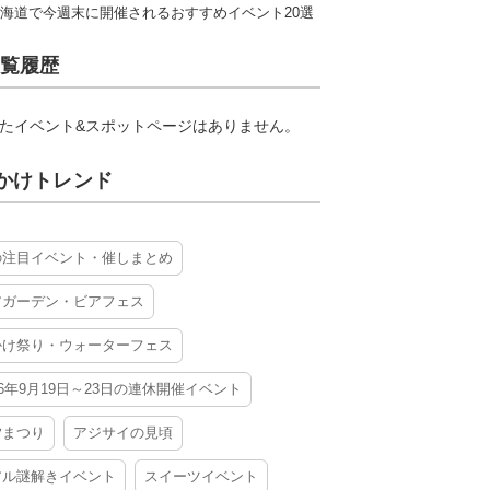
海道で今週末に開催されるおすすめイベント20選
覧履歴
たイベント&スポットページはありません。
かけトレンド
の注目イベント・催しまとめ
アガーデン・ビアフェス
かけ祭り・ウォーターフェス
26年9月19日～23日の連休開催イベント
夕まつり
アジサイの見頃
アル謎解きイベント
スイーツイベント