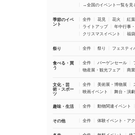
→全国のイベント一覧を見
全件
花見
花火
紅
季節のイベ
ント
ライトアップ
年中行事
クリスマスイベント
福
全件
祭り
フェスティ
祭り
全件
バーゲンセール
食べる・買
う
物産展・観光フェア
商
全件
美術展・博物展
文化・芸
術・スポー
映画イベント
舞台・演
ツ
全件
動物関連イベント
趣味・生活
全件
体験イベント・ア
その他