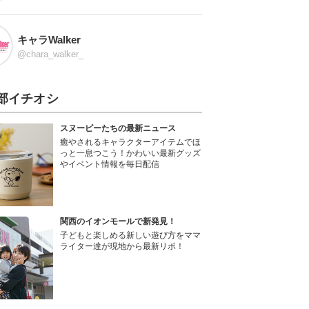
キャラWalker
@chara_walker_
部イチオシ
スヌーピーたちの最新ニュース
癒やされるキャラクターアイテムでほ
っと一息つこう！かわいい最新グッズ
やイベント情報を毎日配信
関西のイオンモールで新発見！
子どもと楽しめる新しい遊び方をママ
ライター達が現地から最新リポ！