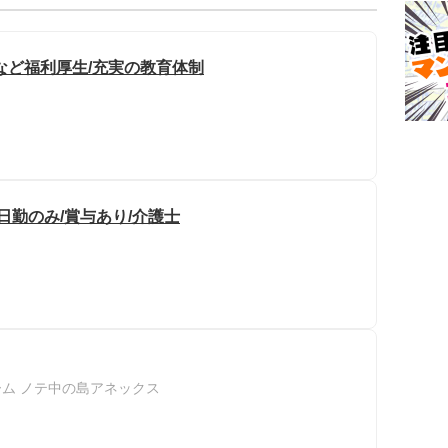
など福利厚生/充実の教育体制
日勤のみ/賞与あり/介護士
ム ノテ中の島アネックス