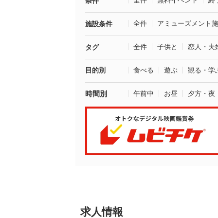
全件
無料イベント
終
条件
全件
アミューズメント
施設条件
全件
子供と
恋人・夫
タグ
目的別
食べる
遊ぶ
観る・学
時間別
午前中
お昼
夕方・夜
求人情報