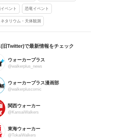
酒イベント
恐竜イベント
ラネタリウム・天体観測
X(旧Twitter)で最新情報をチェック
ウォーカープラス
@walkerplus_news
ウォーカープラス漫画部
@walkerpluscomic
関西ウォーカー
@KansaiWalkers
東海ウォーカー
@TokaiWalkers