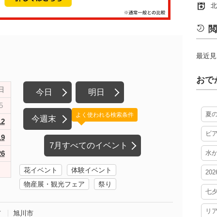
北
閲
最近見
おで
日
今日
明日
5
夏
よく使われる検索条件
今週末
12
ビ
19
7月すべてのイベント
26
水
花イベント
体験イベント
20
物産展・観光フェア
祭り
七
リ
市
旭川市