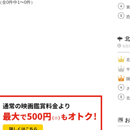
1（全0件中1〜0件）
第
恐
北
8月
北
サ
国
さ
北
お