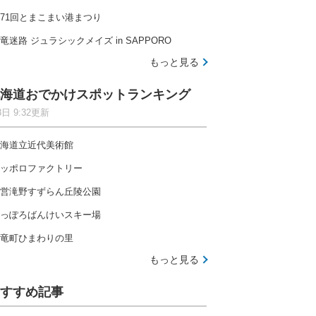
71回とまこまい港まつり
竜迷路 ジュラシックメイズ in SAPPORO
もっと見る
海道おでかけスポットランキング
8日 9:32更新
海道立近代美術館
ッポロファクトリー
営滝野すずらん丘陵公園
っぽろばんけいスキー場
竜町ひまわりの里
もっと見る
すすめ記事