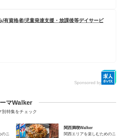
み/有資格者/児童発達支援・放課後等デイサービ
Sponsored by
ーマWalker
マ別特集をチェック
関西満喫Walker
めのニ
関西エリアを楽しむためのニ