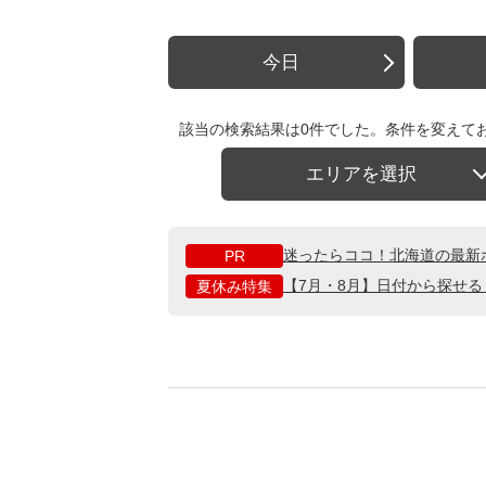
今日
該当の検索結果は0件でした。条件を変えて
エリアを選択
迷ったらココ！北海道の最新
PR
【7月・8月】日付から探せ
夏休み特集