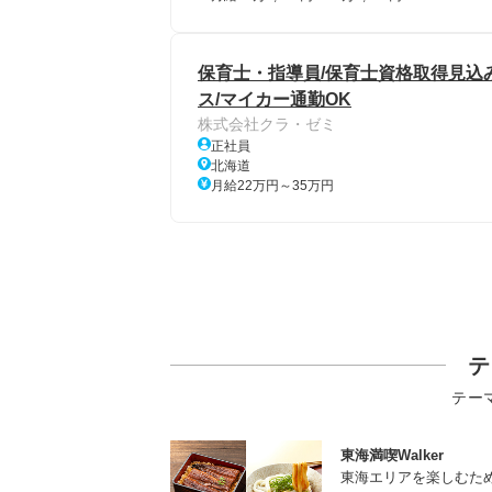
保育士・指導員/保育士資格取得見込
ス/マイカー通勤OK
株式会社クラ・ゼミ
正社員
北海道
月給22万円～35万円
テ
テー
東海満喫Walker
東海エリアを楽しむた