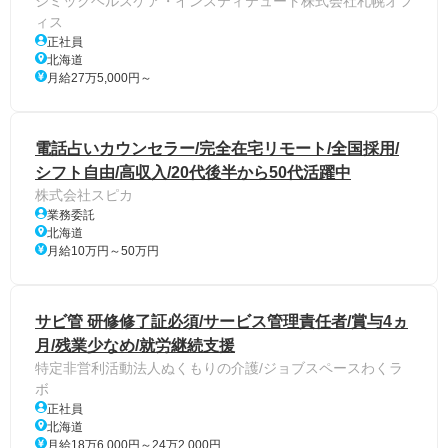
シミックヘルスケア・インスティテュート株式会社札幌オフ
ィス
正社員
北海道
月給27万5,000円～
電話占いカウンセラー/完全在宅リモート/全国採用/
シフト自由/高収入/20代後半から50代活躍中
株式会社スピカ
業務委託
北海道
月給10万円～50万円
サビ管 研修修了証必須/サービス管理責任者/賞与4ヵ
月/残業少なめ/就労継続支援
特定非営利活動法人ぬくもりの介護/ジョブスペースわくラ
ボ
正社員
北海道
月給18万6,000円～24万2,000円