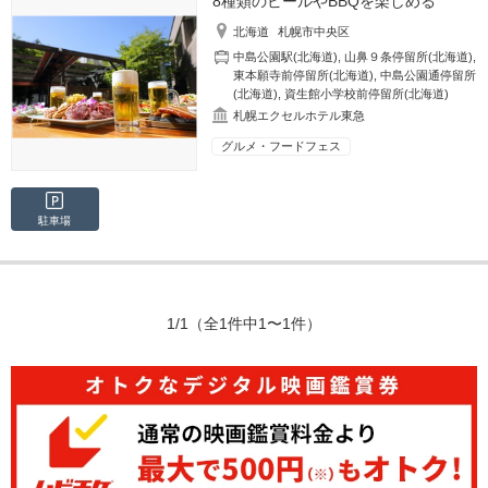
8種類のビールやBBQを楽しめる
北海道
札幌市中央区
中島公園駅(北海道)
,
山鼻９条停留所(北海道)
,
東本願寺前停留所(北海道)
,
中島公園通停留所
(北海道)
,
資生館小学校前停留所(北海道)
札幌エクセルホテル東急
グルメ・フードフェス
駐車場
1/1
（全1件中1〜1件）