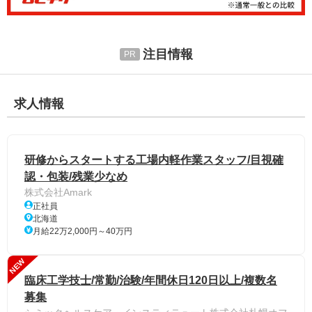
注目情報
求人情報
研修からスタートする工場内軽作業スタッフ/目視確
認・包装/残業少なめ
株式会社Amark
正社員
北海道
月給22万2,000円～40万円
NEW
臨床工学技士/常勤/治験/年間休日120日以上/複数名
募集