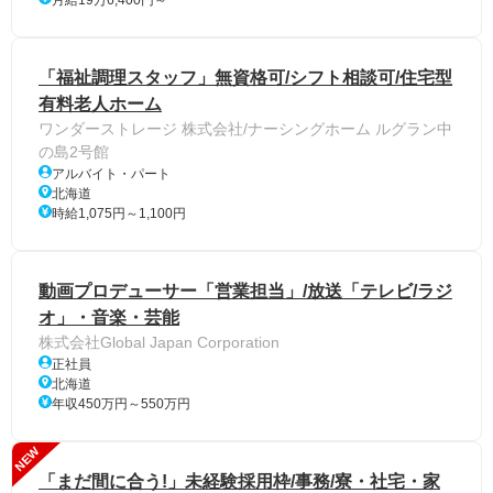
「福祉調理スタッフ」無資格可/シフト相談可/住宅型
有料老人ホーム
ワンダーストレージ 株式会社/ナーシングホーム ルグラン中
の島2号館
アルバイト・パート
北海道
時給1,075円～1,100円
動画プロデューサー「営業担当」/放送「テレビ/ラジ
オ」・音楽・芸能
株式会社Global Japan Corporation
正社員
北海道
年収450万円～550万円
NEW
「まだ間に合う!」未経験採用枠/事務/寮・社宅・家