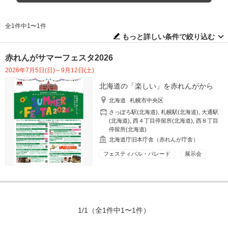
全1件中1〜1件
もっと詳しい条件で絞り込む
赤れんがサマーフェスタ2026
2026年7月5日(日)～9月12日(土)
北海道の「楽しい」を赤れんがから
北海道
札幌市中央区
さっぽろ駅(北海道)
,
札幌駅(北海道)
,
大通駅
(北海道)
,
西４丁目停留所(北海道)
,
西８丁目
停留所(北海道)
北海道庁旧本庁舎（赤れんが庁舎）
フェスティバル・パレード
展示会
1/1
（全1件中1〜1件）