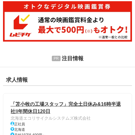
注目情報
求人情報
「苫小牧の工場スタッフ」完全土日休み&16時半退
社!/年間休日120日
北海道エコリサイクルシステムズ株式会社
正社員
北海道
月給19万6,400円～