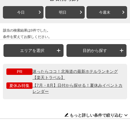
今日
明日
今週末
該当の検索結果は0件でした。
条件を変えてお探しください。
エリアを選択
目的から探す
迷ったらココ！北海道の最新ホテルランキング
PR
【楽天トラベル】
【7月・8月】日付から探せる！夏休みイベントカ
夏休み特集
レンダー
もっと詳しい条件で絞り込む