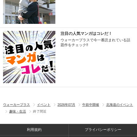
注目の人気マンガはコレだ！
ウォーカープラスで今一番読まれている話
題作をチェック!!
ウォーカープラス
イベント
2026年07月
午前中開催
北海道のイベント
趣味・生活
終了間近
利用規約
プライバシーポリシー