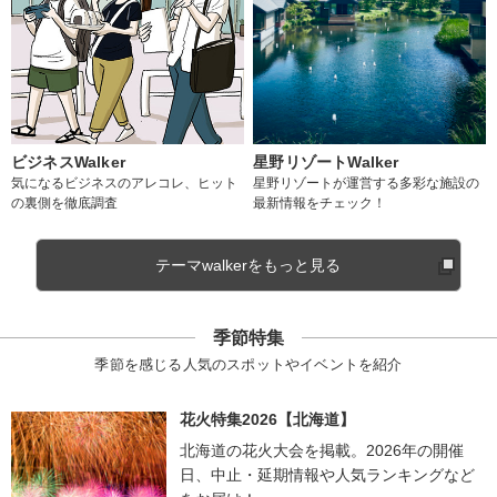
ビジネスWalker
星野リゾートWalker
気になるビジネスのアレコレ、ヒット
星野リゾートが運営する多彩な施設の
の裏側を徹底調査
最新情報をチェック！
テーマwalkerをもっと見る
季節特集
季節を感じる人気のスポットやイベントを紹介
花火特集2026【北海道】
北海道の花火大会を掲載。2026年の開催
日、中止・延期情報や人気ランキングなど