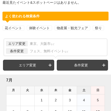
最近見たイベント&スポットページはありません。
よく使われる検索条件
花イベント
体験イベント
物産展・観光フェア
祭り
エリア変更
東京、大阪市
など
条件変更
フェス、無料イベント
など
エリア変更
条件変更
7月
月
火
水
木
金
土
日
1
2
3
4
5