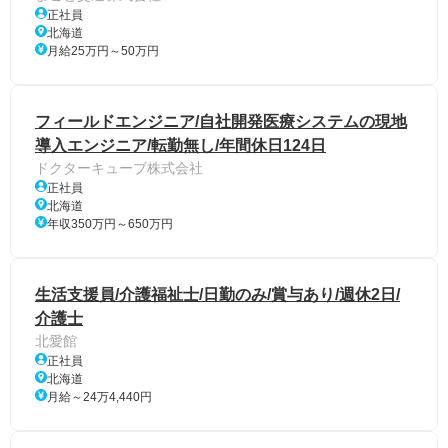
正社員
北海道
月給25万円～50万円
フィールドエンジニア/自社開発医療システムの現地
導入エンジニア/転勤無し/年間休日124日
ドクターキューブ株式会社
正社員
北海道
年収350万円～650万円
生活支援員/介護福祉士/日勤のみ/賞与あり/週休2日/
介護士
北愛館
正社員
北海道
月給～24万4,440円