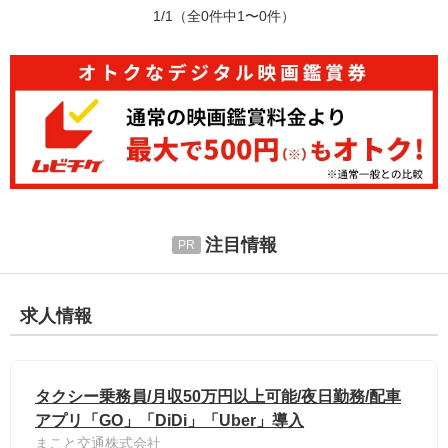
1/1
（全0件中1〜0件）
注目情報
求人情報
タクシー乗務員/月収50万円以上可能/夜日勤務/配車
アプリ「GO」「DiDi」「Uber」導入
まこと交通株式会社