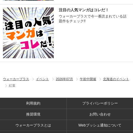
注目の人気マンガはコレだ！
ウォーカープラスで今一番読まれている話
題作をチェック!!
ウォーカープラス
イベント
2026年07月
午前中開催
北海道のイベント
紅葉
利用規約
プライバシーポリシー
推奨環境
お問い合わせ
ウォーカープラスとは
Webプッシュ通知について