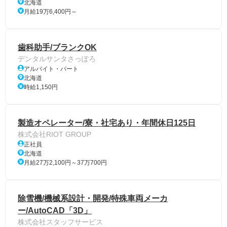
北海道
月給19万6,400円～
歯科助手/ブランクOK
デンタルサンタさっぽろ
アルバイト・パート
北海道
時給1,150円
製造オペレーター/寮・社宅あり・年間休日125日
株式会社RIOT GROUP
正社員
北海道
月給27万2,100円～37万700円
除雪機/機械系設計・開発/特殊車両メーカ
ー/AutoCAD「3D」
株式会社スタッフサービス