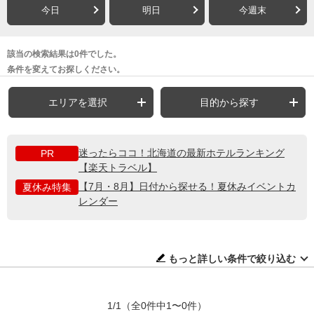
今日
明日
今週末
該当の検索結果は0件でした。
条件を変えてお探しください。
エリアを選択
目的から探す
迷ったらココ！北海道の最新ホテルランキング
PR
【楽天トラベル】
【7月・8月】日付から探せる！夏休みイベントカ
夏休み特集
レンダー
もっと詳しい条件で絞り込む
1/1
（全0件中1〜0件）