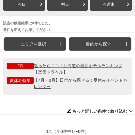
今日
明日
今週末
該当の検索結果は0件でした。
条件を変えてお探しください。
エリアを選択
目的から探す
迷ったらココ！北海道の最新ホテルランキング
PR
【楽天トラベル】
【7月・8月】日付から探せる！夏休みイベントカ
夏休み特集
レンダー
もっと詳しい条件で絞り込む
1/1
（全0件中1〜0件）