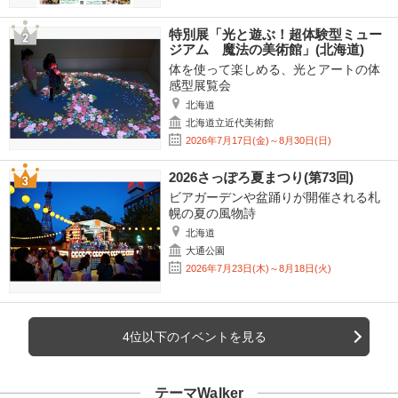
特別展「光と遊ぶ！超体験型ミュー
ジアム 魔法の美術館」(北海道)
体を使って楽しめる、光とアートの体
感型展覧会
北海道
北海道立近代美術館
2026年7月17日(金)～8月30日(日)
2026さっぽろ夏まつり(第73回)
ビアガーデンや盆踊りが開催される札
幌の夏の風物詩
北海道
大通公園
2026年7月23日(木)～8月18日(火)
4位以下のイベントを見る
テーマWalker