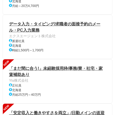
北海道
月給～20万4,700円
データ入力・タイピング/求職者の面接予約のメー
ル・PC入力業務
エクスエージェント株式会社
派遣社員
北海道
時給1,500円～1,700円
NEW
「まだ間に合う!」未経験採用枠/事務/寮・社宅・家
賃補助あり
Yts株式会社
正社員
北海道
月給25万円～40万円
NEW
「安定収入と働きやすさを両立」/日勤メインの送迎