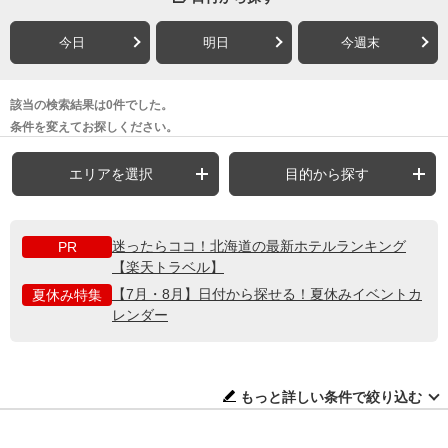
今日
明日
今週末
該当の検索結果は0件でした。
条件を変えてお探しください。
エリアを選択
目的から探す
迷ったらココ！北海道の最新ホテルランキング
PR
【楽天トラベル】
【7月・8月】日付から探せる！夏休みイベントカ
夏休み特集
レンダー
もっと詳しい条件で絞り込む