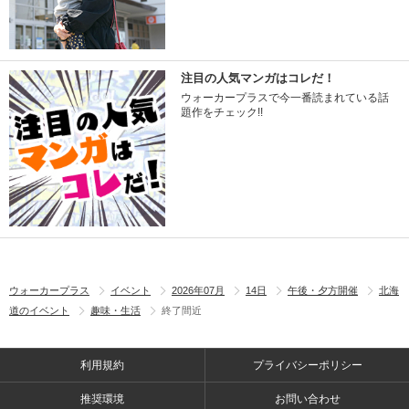
注目の人気マンガはコレだ！
ウォーカープラスで今一番読まれている話
題作をチェック!!
ウォーカープラス
イベント
2026年07月
14日
午後・夕方開催
北海
道のイベント
趣味・生活
終了間近
利用規約
プライバシーポリシー
推奨環境
お問い合わせ