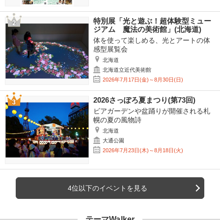
特別展「光と遊ぶ！超体験型ミュー
ジアム 魔法の美術館」(北海道)
体を使って楽しめる、光とアートの体
感型展覧会
北海道
北海道立近代美術館
2026年7月17日(金)～8月30日(日)
2026さっぽろ夏まつり(第73回)
ビアガーデンや盆踊りが開催される札
幌の夏の風物詩
北海道
大通公園
2026年7月23日(木)～8月18日(火)
4位以下のイベントを見る
テーマWalker