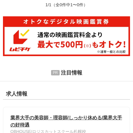
1/1
（全0件中1〜0件）
注目情報
求人情報
業界大手の美容師・理容師/しっかり休める/業界大手
の好待遇
QBHOUSE/ロジスカットスクール札幌校