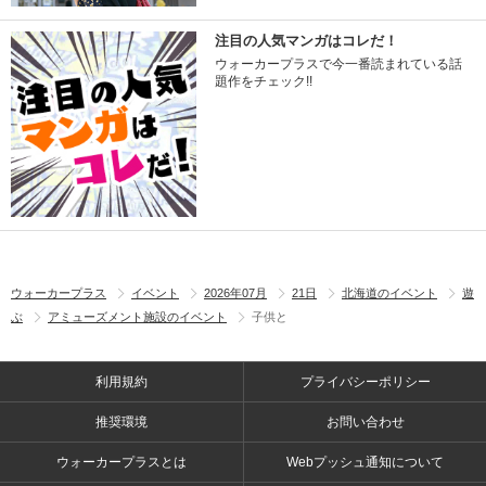
注目の人気マンガはコレだ！
ウォーカープラスで今一番読まれている話
題作をチェック!!
ウォーカープラス
イベント
2026年07月
21日
北海道のイベント
遊
ぶ
アミューズメント施設のイベント
子供と
利用規約
プライバシーポリシー
推奨環境
お問い合わせ
ウォーカープラスとは
Webプッシュ通知について