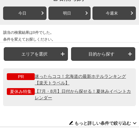
今日
明日
今週末
該当の検索結果は0件でした。
条件を変えてお探しください。
エリアを選択
目的から探す
迷ったらココ！北海道の最新ホテルランキング
PR
【楽天トラベル】
【7月・8月】日付から探せる！夏休みイベントカ
夏休み特集
レンダー
もっと詳しい条件で絞り込む