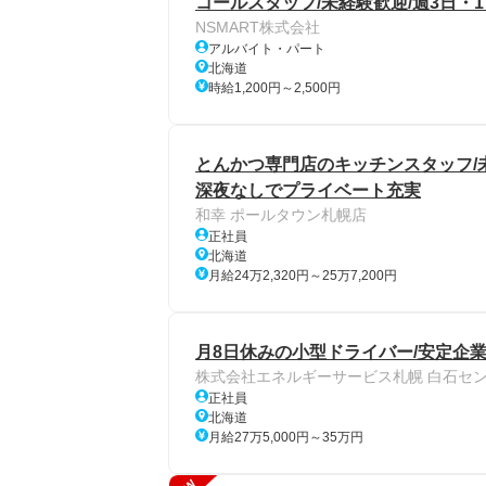
コールスタッフ/未経験歓迎/週3日・1日
NSMART株式会社
アルバイト・パート
北海道
時給1,200円～2,500円
とんかつ専門店のキッチンスタッフ/未
深夜なしでプライベート充実
和幸 ポールタウン札幌店
正社員
北海道
月給24万2,320円～25万7,200円
月8日休みの小型ドライバー/安定企業
株式会社エネルギーサービス札幌 白石セ
正社員
北海道
月給27万5,000円～35万円