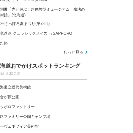
別展「光と遊ぶ！超体験型ミュージアム 魔法の
術館」(北海道)
026さっぽろ夏まつり(第73回)
竜迷路 ジュラシックメイズ in SAPPORO
灯路
もっと見る
海道おでかけスポットランキング
6日 9:32更新
海道立近代美術館
合が原公園
ッポロファクトリー
路ファミリー公園キャンプ場
一ヴェネツィア美術館