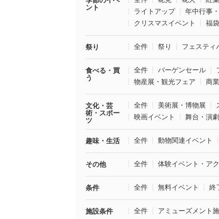
季節のイベ
ント
ライトアップ
年中行事
クリスマスイベント
福
全件
祭り
フェスティ
祭り
全件
バーゲンセール
食べる・買
う
物産展・観光フェア
商
全件
美術展・博物展
文化・芸
術・スポー
映画イベント
舞台・演
ツ
全件
動物関連イベント
趣味・生活
全件
体験イベント・ア
その他
全件
無料イベント
終
条件
全件
アミューズメント
施設条件