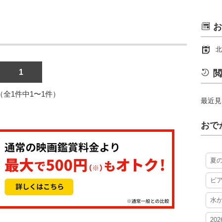
お
北
1
閲
1（全1件中1〜1件）
最近見
おで
夏
ビ
水
20