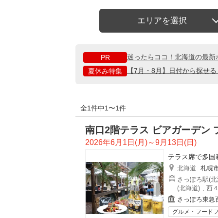
エリアを選択
迷ったらココ！北海道の最新
PR
【7月・8月】日付から探せ
夏休み特集
全1件中1〜1件
南口2階テラス ビアガーデン プ
2026年6月1日(月)～9月13日(日)
テラス席で多国
北海道
札幌
さっぽろ駅(北
(北海道)
,
西４
さっぽろ東急
グルメ・フード