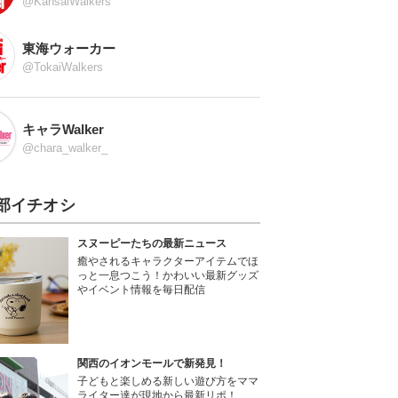
@KansaiWalkers
東海ウォーカー
@TokaiWalkers
キャラWalker
@chara_walker_
部イチオシ
スヌーピーたちの最新ニュース
癒やされるキャラクターアイテムでほ
っと一息つこう！かわいい最新グッズ
やイベント情報を毎日配信
関西のイオンモールで新発見！
子どもと楽しめる新しい遊び方をママ
ライター達が現地から最新リポ！