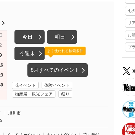
七
リ
月
お
日
今日
明日
2
プ
よく使われる検索条件
今週末
9
16
8月すべてのイベント
23
30
花イベント
体験イベント
物産展・観光フェア
祭り
市
旭川市
る
葉
イルミネーション
カウントダウン
花・自然