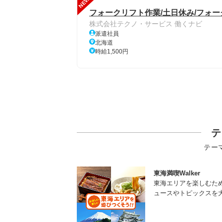
NEW
フォークリフト作業/土日休み/フォー
株式会社テクノ・サービス 働くナビ
派遣社員
北海道
時給1,500円
テ
テー
東海満喫Walker
東海エリアを楽しむた
ュースやトピックスを