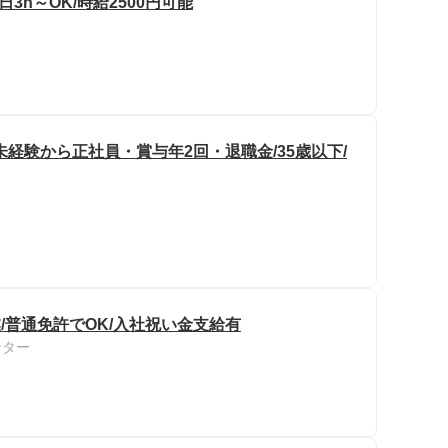
3h～OK/時給2500円可能
経験から正社員・賞与年2回・退職金/35歳以下/
/普通免許でOK/入社祝い金支給有
ンター