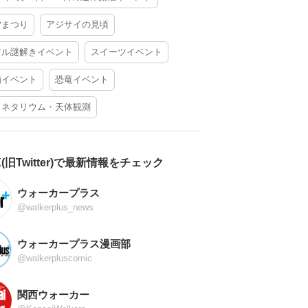
夕まつり
アジサイの見頃
アル謎解きイベント
スイーツイベント
酒イベント
恐竜イベント
ラネタリウム・天体観測
X(旧Twitter)で最新情報をチェック
ウォーカープラス
@walkerplus_news
ウォーカープラス漫画部
@walkerpluscomic
関西ウォーカー