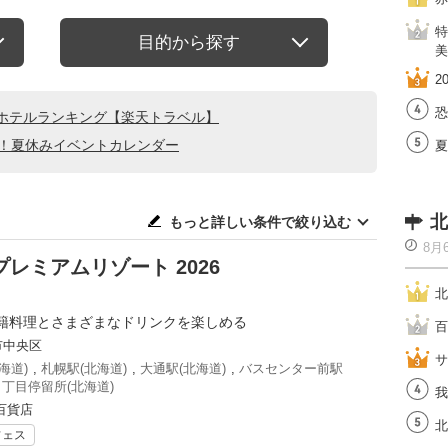
特
目的から探す
美
2
恐
ホテルランキング【楽天トラベル】
る！夏休みイベントカレンダー
夏
北
もっと詳しい条件で絞り込む
8月
レミアムリゾート 2026
北
籍料理とさまざまなドリンクを楽しめる
百
市中央区
サ
海道)
,
札幌駅(北海道)
,
大通駅(北海道)
,
バスセンター前駅
丁目停留所(北海道)
我
百貨店
北
フェス