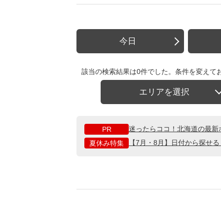
今日
該当の検索結果は0件でした。条件を変えて
エリアを選択
迷ったらココ！北海道の最新
PR
【7月・8月】日付から探せ
夏休み特集