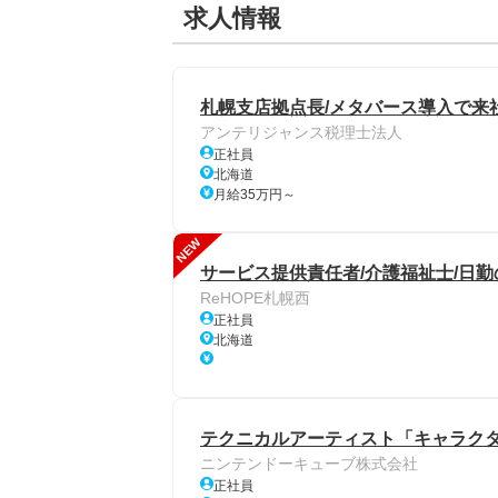
求人情報
札幌支店拠点長/メタバース導入で来社
アンテリジャンス税理士法人
正社員
北海道
月給35万円～
NEW
サービス提供責任者/介護福祉士/日勤
ReHOPE札幌西
正社員
北海道
テクニカルアーティスト「キャラクタ
ニンテンドーキューブ株式会社
正社員