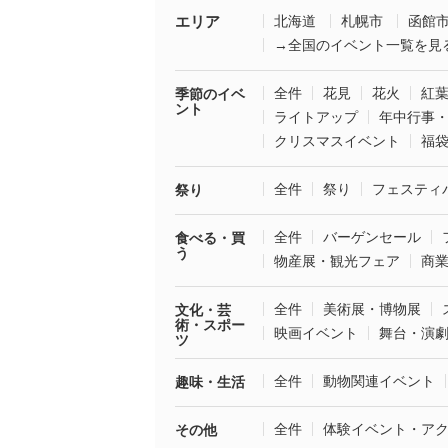
エリア
北海道
札幌市
函館
→全国のイベント一覧を見
全件
花見
花火
紅
季節のイベ
ント
ライトアップ
年中行事
クリスマスイベント
福
全件
祭り
フェスティ
祭り
全件
バーゲンセール
食べる・買
う
物産展・観光フェア
商
全件
美術展・博物展
文化・芸
術・スポー
映画イベント
舞台・演
ツ
全件
動物関連イベント
趣味・生活
全件
体験イベント・ア
その他