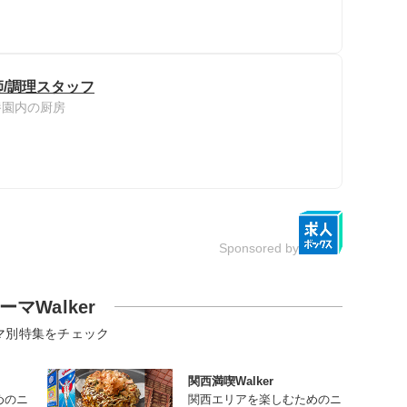
/調理スタッフ
養園内の厨房
Sponsored by
ーマWalker
マ別特集をチェック
関西満喫Walker
めのニ
関西エリアを楽しむためのニ