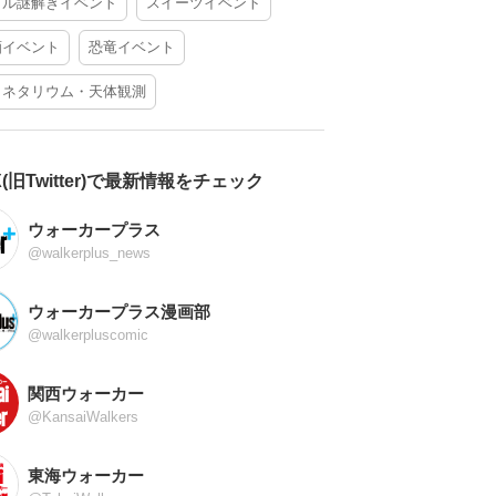
アル謎解きイベント
スイーツイベント
酒イベント
恐竜イベント
ラネタリウム・天体観測
X(旧Twitter)で最新情報をチェック
ウォーカープラス
@walkerplus_news
ウォーカープラス漫画部
@walkerpluscomic
関西ウォーカー
@KansaiWalkers
東海ウォーカー