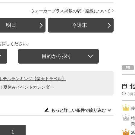
ウォーカープラス掲載の駅・路線について
明日
今週末
お探しください。
目的から探す
ホテルランキング【楽天トラベル】
北
る！夏休みイベントカレンダー
8月
赤
もっと詳しい条件で絞り込む
特
美
1
2