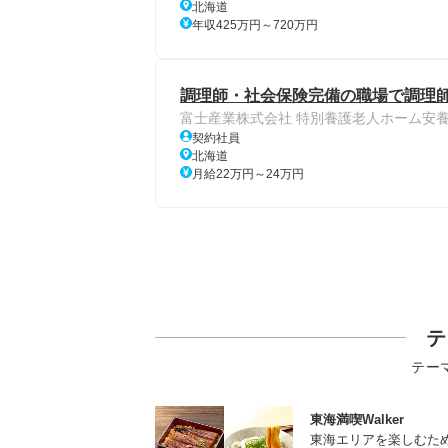
北海道
年収425万円～720万円
調理師・社会保険完備の職場で調理師
富士産業株式会社 特別養護老人ホーム安
契約社員
北海道
月給22万円～24万円
テ
テー
東海満喫Walker
東海エリアを楽しむた