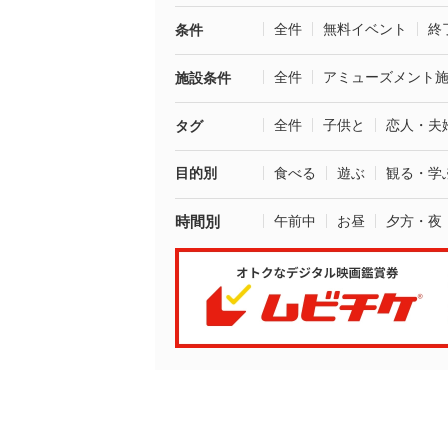
全件
無料イベント
終
条件
全件
アミューズメント
施設条件
全件
子供と
恋人・夫
タグ
目的別
食べる
遊ぶ
観る・学
時間別
午前中
お昼
夕方・夜