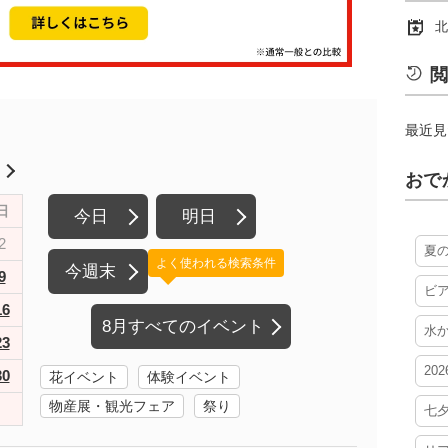
北
閲
最近見
月
おで
日
今日
明日
2
夏
よく使われる検索条件
今週末
9
ビ
16
8月すべてのイベント
水
23
20
30
花イベント
体験イベント
物産展・観光フェア
祭り
七