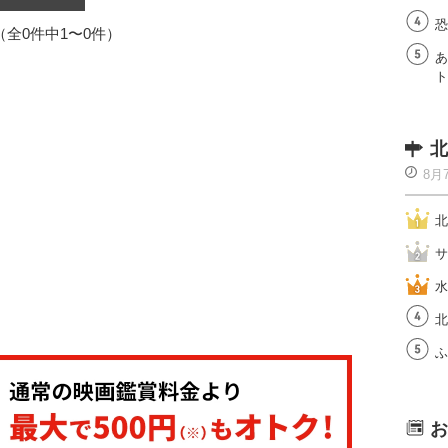
恐
1（全0件中1〜0件）
あ
ト
北
8月
北
サ
水
北
ふ
お