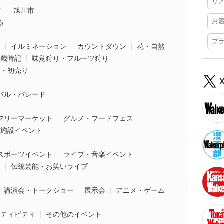
リ
市
旭川市
お
る
プ
葉
イルミネーション
カウントダウン
花・自然
・歳時記
味覚狩り・フルーツ狩り
袋・初売り
バル・パレード
フリーマーケット
グルメ・フードフェス
業施設イベント
スポーツイベント
ライブ・音楽イベント
劇
伝統芸能・お笑いライブ
講演会・トークショー
展示会
アニメ・ゲーム
クティビティ
その他のイベント