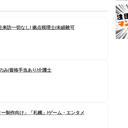
来訪一切なし! 拠点税理士/未経験可
のみ/資格手当あり/介護士
ー制作向け」「札幌」/ゲーム・エンタメ