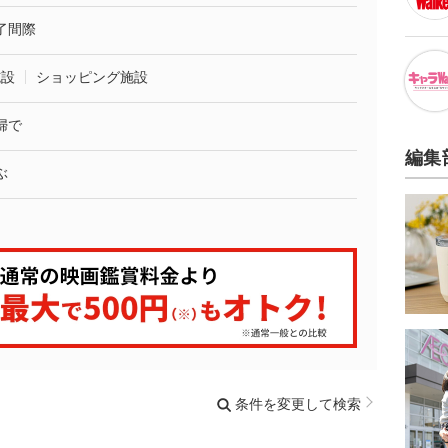
了間際
施設
ショッピング施設
婦で
編集
ぶ
条件を変更して検索