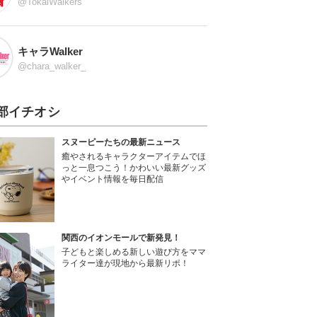
@TokaiWalkers
キャラWalker
@chara_walker_
部イチオシ
スヌーピーたちの最新ニュース
癒やされるキャラクターアイテムでほ
っと一息つこう！かわいい最新グッズ
やイベント情報を毎日配信
関西のイオンモールで新発見！
子どもと楽しめる新しい遊び方をママ
ライター達が現地から最新リポ！